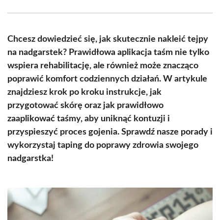
Facebook
X
Pinterest
WhatsApp
LinkedIn
Email
(Twitter)
Chcesz dowiedzieć się, jak skutecznie nakleić tejpy
na nadgarstek? Prawidłowa aplikacja taśm nie tylko
wspiera rehabilitację, ale również może znacząco
poprawić komfort codziennych działań. W artykule
znajdziesz krok po kroku instrukcje, jak
przygotować skórę oraz jak prawidłowo
zaaplikować taśmy, aby uniknąć kontuzji i
przyspieszyć proces gojenia. Sprawdź nasze porady i
wykorzystaj taping do poprawy zdrowia swojego
nadgarstka!