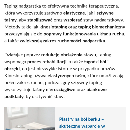
Taping nadgarstka to efektywna technika terapeutyczna,
która wykorzystuje zarówno
elastyczne
, jak i
sztywne
taśmy
, aby
stabilizować
oraz
wspierać
staw nadgarstkowy.
Metody takie jak
kinesiotaping
oraz
taping biomechaniczny
przyczyniają się do
poprawy funkcjonowania układu ruchu
,
a także
zwiększają zakres ruchomości nadgarstka
.
Działając poprzez
redukcję obciążenia stawu
, taping
wspomaga
proces rehabilitacji
, a także
łagodzi ból i
obrzęki
, co jest niezwykle istotne w przypadku urazów.
Kinesiotaping używa
elastycznych taśm
, które umożliwiają
pełen zakres ruchu, podczas gdy sztywny taping
wykorzystuje
taśmy nierozciągliwe
oraz
piankowe
podkłady
, by usztywnić staw.
Plastry na ból barku –
skuteczne wsparcie w