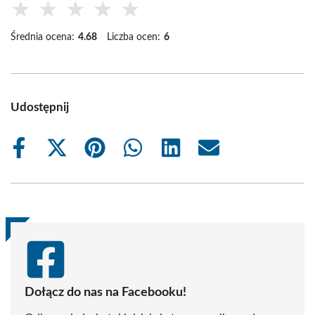
★
★
★
★
★
Średnia ocena:
4.68
Liczba ocen:
6
Udostępnij
Share
Share
Share
Share
Share
Share
on
on
on
on
on
on
Facebook
X
Pinterest
WhatsApp
LinkedIn
Email
(Twitter)
Dołącz do nas na Facebooku!