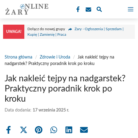
Przejdź
M
do
treści
Dołącz do nowej grupy
Żary - Ogłoszenia | Sprzedam |
UWAGA!
Kupię | Zamienię | Praca
Strona główna
/
Zdrowie i Uroda
/
Jak nakleić tejpy na
nadgarstek? Praktyczny poradnik krok po kroku
Jak nakleić tejpy na nadgarstek?
Praktyczny poradnik krok po
kroku
Data dodania:
17 września 2025 r.
Share
Share
Share
Share
Share
Share
on
on
on
on
on
on