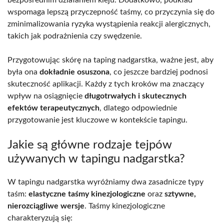
bezpośrednim działaniem kleju. Dodatkowo, podkład
wspomaga lepszą przyczepność taśmy, co przyczynia się do
zminimalizowania ryzyka wystąpienia reakcji alergicznych,
takich jak podrażnienia czy swędzenie.
Przygotowując skórę na taping nadgarstka, ważne jest, aby
była ona
dokładnie osuszona
, co jeszcze bardziej podnosi
skuteczność aplikacji. Każdy z tych kroków ma znaczący
wpływ na osiągnięcie
długotrwałych i skutecznych
efektów terapeutycznych
, dlatego odpowiednie
przygotowanie jest kluczowe w kontekście tapingu.
Jakie są główne rodzaje tejpów
używanych w tapingu nadgarstka?
W tapingu nadgarstka wyróżniamy dwa zasadnicze typy
taśm:
elastyczne taśmy kinezjologiczne
oraz
sztywne,
nierozciągliwe wersje
. Taśmy kinezjologiczne
charakteryzują się: