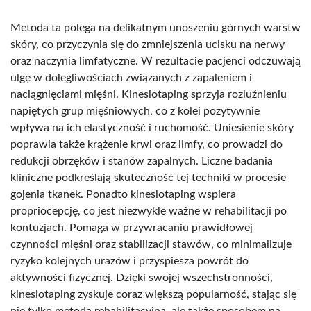
Metoda ta polega na delikatnym unoszeniu górnych warstw
skóry, co przyczynia się do zmniejszenia ucisku na nerwy
oraz naczynia limfatyczne. W rezultacie pacjenci odczuwają
ulgę w dolegliwościach związanych z zapaleniem i
naciągnięciami mięśni. Kinesiotaping sprzyja rozluźnieniu
napiętych grup mięśniowych, co z kolei pozytywnie
wpływa na ich elastyczność i ruchomość. Uniesienie skóry
poprawia także krążenie krwi oraz limfy, co prowadzi do
redukcji obrzęków i stanów zapalnych. Liczne badania
kliniczne podkreślają skuteczność tej techniki w procesie
gojenia tkanek. Ponadto kinesiotaping wspiera
propriocepcję, co jest niezwykle ważne w rehabilitacji po
kontuzjach. Pomaga w przywracaniu prawidłowej
czynności mięśni oraz stabilizacji stawów, co minimalizuje
ryzyko kolejnych urazów i przyspiesza powrót do
aktywności fizycznej. Dzięki swojej wszechstronności,
kinesiotaping zyskuje coraz większą popularność, stając się
nie tylko metodą rehabilitacyjną, ale także sposobem na