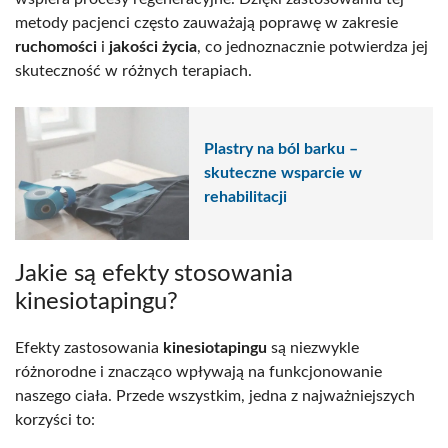
metody pacjenci często zauważają poprawę w zakresie
ruchomości
i
jakości życia
, co jednoznacznie potwierdza jej
skuteczność w różnych terapiach.
Plastry na ból barku –
skuteczne wsparcie w
rehabilitacji
Jakie są efekty stosowania
kinesiotapingu?
Efekty zastosowania
kinesiotapingu
są niezwykle
różnorodne i znacząco wpływają na funkcjonowanie
naszego ciała. Przede wszystkim, jedna z najważniejszych
korzyści to: