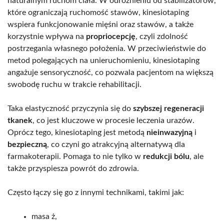
naturalnym ruchom ciała. W odróżnieniu od stabilizatorów,
które ograniczają ruchomość stawów, kinesiotaping
wspiera funkcjonowanie mięśni oraz stawów, a także
korzystnie wpływa na
propriocepcję
, czyli zdolność
postrzegania własnego położenia. W przeciwieństwie do
metod polegających na unieruchomieniu, kinesiotaping
angażuje sensoryczność, co pozwala pacjentom na większą
swobodę ruchu w trakcie rehabilitacji.
Taka elastyczność przyczynia się do
szybszej regeneracji
tkanek
, co jest kluczowe w procesie leczenia urazów.
Oprócz tego, kinesiotaping jest metodą
nieinwazyjną
i
bezpieczną
, co czyni go atrakcyjną alternatywą dla
farmakoterapii. Pomaga to nie tylko w
redukcji bólu
, ale
także przyspiesza powrót do zdrowia.
Często łączy się go z innymi technikami, takimi jak:
masa ż,