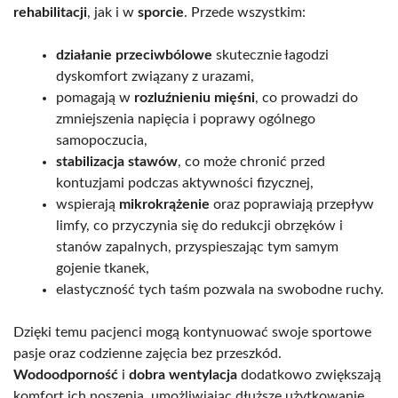
rehabilitacji
, jak i w
sporcie
. Przede wszystkim:
działanie przeciwbólowe
skutecznie łagodzi
dyskomfort związany z urazami,
pomagają w
rozluźnieniu mięśni
, co prowadzi do
zmniejszenia napięcia i poprawy ogólnego
samopoczucia,
stabilizacja stawów
, co może chronić przed
kontuzjami podczas aktywności fizycznej,
wspierają
mikrokrążenie
oraz poprawiają przepływ
limfy, co przyczynia się do redukcji obrzęków i
stanów zapalnych, przyspieszając tym samym
gojenie tkanek,
elastyczność tych taśm pozwala na swobodne ruchy.
Dzięki temu pacjenci mogą kontynuować swoje sportowe
pasje oraz codzienne zajęcia bez przeszkód.
Wodoodporność
i
dobra wentylacja
dodatkowo zwiększają
komfort ich noszenia, umożliwiając dłuższe użytkowanie