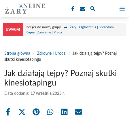
Przejdź
M
do
treści
Dołącz do nowej grupy
Żary - Ogłoszenia | Sprzedam |
UWAGA!
Kupię | Zamienię | Praca
Strona główna
/
Zdrowie i Uroda
/
Jak działają tejpy? Poznaj
skutki kinesiotapingu
Jak działają tejpy? Poznaj skutki
kinesiotapingu
Data dodania:
17 września 2025 r.
Share
Share
Share
Share
Share
Share
on
on
on
on
on
on
Facebook
X
Pinterest
WhatsApp
LinkedIn
Email
(Twitter)