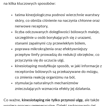
na kilka kluczowych sposobów:
taśma kinezjologiczna podnosi wierzchnie warstwy
skóry, co obniża ciśnienie na naczynia chłonne oraz
nerwowe receptory,
liczba odczuwanych dolegliwości bólowych maleje,
szczególnie u osób borykających się z urazami,
stanami zapalnymi czy przewlekłym bólem,
poprawa mikrokrążenia oraz efektywniejszy
przepływ limfy prowadzą do redukcji obrzęków, co
przyczynia się do uczucia ulgi,
kinesiotaping modyfikuje sposób, w jaki informacje z
receptorów bólowych są przekazywane do mózgu,
co zmienia reakcję organizmu na ból,
stymulacja naturalnych mechanizmów
znieczulających wzmacnia efekty jej działania.
Co ważne,
kinesiotaping nie tylko przynosi ulgę
, ale także
wspiera procesy regeneracyjne. Dzięki zastosowaniu tej