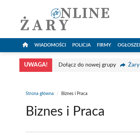
Przejdź
do
treści
WIADOMOŚCI
POLICJA
FIRMY
OGŁOSZE
UWAGA!
Dołącz do nowej grupy
Żary
Strona główna
/
Biznes i Praca
Biznes i Praca