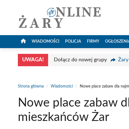
Przejdź
do
treści
WIADOMOŚCI
POLICJA
FIRMY
OGŁOSZENI
UWAGA!
Dołącz do nowej grupy
Żary
Strona główna
/
Wiadomości
/
Nowe place zabaw dla naj
Nowe place zabaw d
mieszkańców Żar