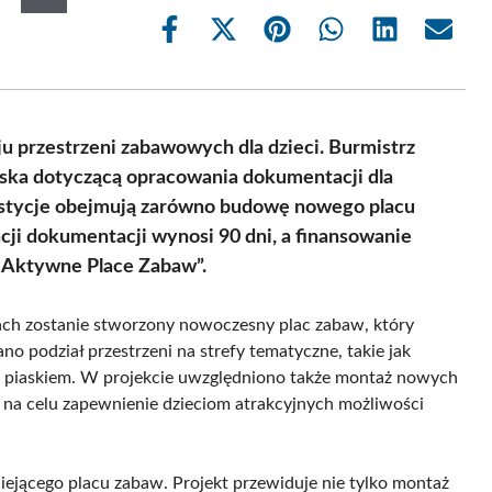
Share
Share
Share
Share
Share
Share
on
on
on
on
on
on
Facebook
X
Pinterest
WhatsApp
LinkedIn
Email
(Twitter)
ju przestrzeni zabawowych dla dzieci. Burmistrz
lska dotyczącą opracowania dokumentacji dla
westycje obejmują zarówno budowę nowego placu
acji dokumentacji wynosi 90 dni, a finansowanie
„Aktywne Place Zabaw”.
ach zostanie stworzony nowoczesny plac zabaw, który
 podział przestrzeni na strefy tematyczne, takie jak
 i piaskiem. W projekcie uwzględniono także montaż nowych
na celu zapewnienie dzieciom atrakcyjnych możliwości
iejącego placu zabaw. Projekt przewiduje nie tylko montaż