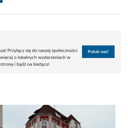
Share
on
Email
sze! Przyłącz się do naszej społeczności
Polub nas!
 więcej o lokalnych wydarzeniach w
 stronę i bądź na bieżąco!