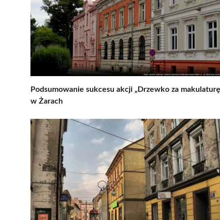
Podsumowanie sukcesu akcji „Drzewko za makulaturę
w Żarach