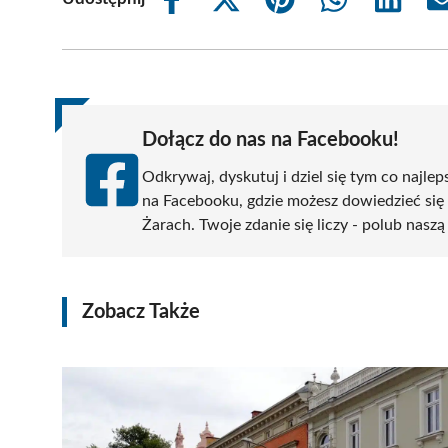
Share
Share
Share
Share
Share
on
on
on
on
on
Facebook
X
Pinterest
WhatsApp
LinkedIn
(Twitter)
Dołącz do nas na Facebooku!
Odkrywaj, dyskutuj i dziel się tym co najlep
na Facebooku, gdzie możesz dowiedzieć się
Żarach. Twoje zdanie się liczy - polub naszą
Zobacz Także