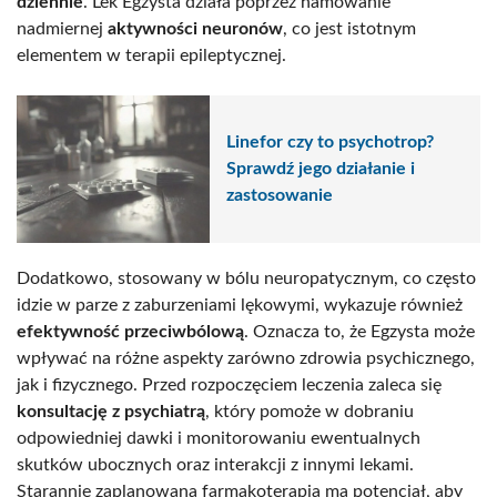
dziennie
. Lek Egzysta działa poprzez hamowanie
nadmiernej
aktywności neuronów
, co jest istotnym
elementem w terapii epileptycznej.
Linefor czy to psychotrop?
Sprawdź jego działanie i
zastosowanie
Dodatkowo, stosowany w bólu neuropatycznym, co często
idzie w parze z zaburzeniami lękowymi, wykazuje również
efektywność przeciwbólową
. Oznacza to, że Egzysta może
wpływać na różne aspekty zarówno zdrowia psychicznego,
jak i fizycznego. Przed rozpoczęciem leczenia zaleca się
konsultację z psychiatrą
, który pomoże w dobraniu
odpowiedniej dawki i monitorowaniu ewentualnych
skutków ubocznych oraz interakcji z innymi lekami.
Starannie zaplanowana farmakoterapia ma potencjał, aby