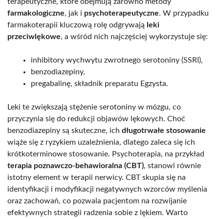
terapeutyczne, które obejmują zarówno metody
farmakologiczne
, jak i
psychoterapeutyczne
. W przypadku
farmakoterapii kluczową rolę odgrywają
leki
przeciwlękowe
, a wśród nich najczęściej wykorzystuje się:
inhibitory wychwytu zwrotnego serotoniny (SSRI),
benzodiazepiny,
pregabalinę, składnik preparatu Egzysta.
Leki te zwiększają stężenie serotoniny w mózgu, co
przyczynia się do redukcji objawów lękowych. Choć
benzodiazepiny są skuteczne, ich
długotrwałe stosowanie
wiąże się z ryzykiem uzależnienia, dlatego zaleca się ich
krótkoterminowe stosowanie. Psychoterapia, na przykład
terapia poznawczo-behawioralna (CBT)
, stanowi równie
istotny element w terapii nerwicy. CBT skupia się na
identyfikacji i modyfikacji negatywnych wzorców myślenia
oraz zachowań, co pozwala pacjentom na rozwijanie
efektywnych strategii radzenia sobie z lękiem. Warto