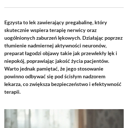
Facebook
X
Pinterest
WhatsApp
LinkedIn
Email
(Twitter)
Egzysta to lek zawierający pregabalinę, który
skutecznie wspiera terapię nerwicy oraz
uogólnionych zaburzeń lękowych. Działając poprzez
tłumienie nadmiernej aktywności neuronów,
preparat łagodzi objawy takie jak przewlekły lęk i
niepokój, poprawiając jakość życia pacjentów.
Warto jednak pamiętać, że jego stosowanie
powinno odbywać się pod ścisłym nadzorem
lekarza, co zwiększa bezpieczeństwo i efektywność
terapii.