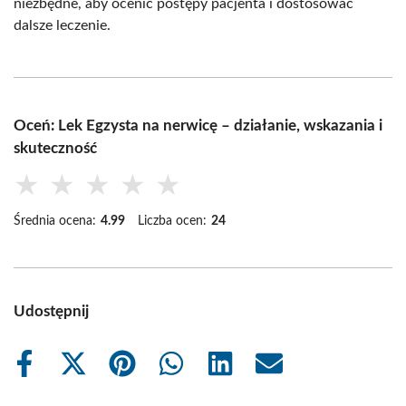
niezbędne, aby ocenić postępy pacjenta i dostosować
dalsze leczenie.
Oceń: Lek Egzysta na nerwicę – działanie, wskazania i
skuteczność
★
★
★
★
★
Średnia ocena:
4.99
Liczba ocen:
24
Udostępnij
Share
Share
Share
Share
Share
Share
on
on
on
on
on
on
Facebook
X
Pinterest
WhatsApp
LinkedIn
Email