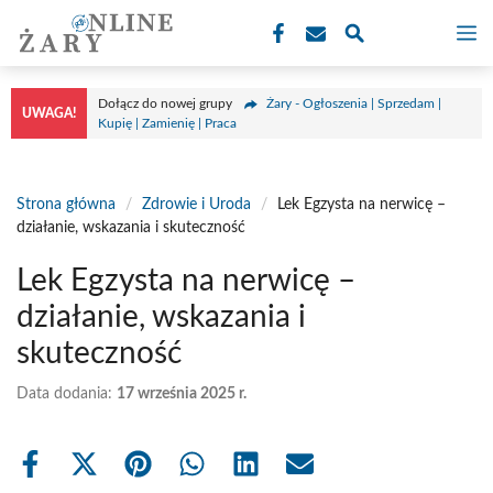
Przejdź
M
do
treści
Dołącz do nowej grupy
Żary - Ogłoszenia | Sprzedam |
UWAGA!
Kupię | Zamienię | Praca
Strona główna
/
Zdrowie i Uroda
/
Lek Egzysta na nerwicę –
działanie, wskazania i skuteczność
Lek Egzysta na nerwicę –
działanie, wskazania i
skuteczność
Data dodania:
17 września 2025 r.
Share
Share
Share
Share
Share
Share
on
on
on
on
on
on