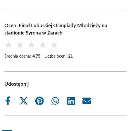
Oceń: Finał Lubuskiej Olimpiady Młodzieży na
stadionie Syrena w Żarach
★
★
★
★
★
Średnia ocena:
4.75
Liczba ocen:
21
Udostępnij
Share
Share
Share
Share
Share
Share
on
on
on
on
on
on
Facebook
X
Pinterest
WhatsApp
LinkedIn
Email
(Twitter)