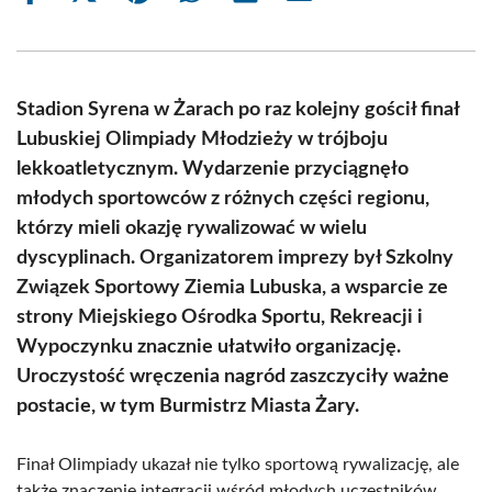
on
on
on
on
on
on
Facebook
X
Pinterest
WhatsApp
LinkedIn
Email
(Twitter)
Stadion Syrena w Żarach po raz kolejny gościł finał
Lubuskiej Olimpiady Młodzieży w trójboju
lekkoatletycznym. Wydarzenie przyciągnęło
młodych sportowców z różnych części regionu,
którzy mieli okazję rywalizować w wielu
dyscyplinach. Organizatorem imprezy był Szkolny
Związek Sportowy Ziemia Lubuska, a wsparcie ze
strony Miejskiego Ośrodka Sportu, Rekreacji i
Wypoczynku znacznie ułatwiło organizację.
Uroczystość wręczenia nagród zaszczyciły ważne
postacie, w tym Burmistrz Miasta Żary.
Finał Olimpiady ukazał nie tylko sportową rywalizację, ale
także znaczenie integracji wśród młodych uczestników.