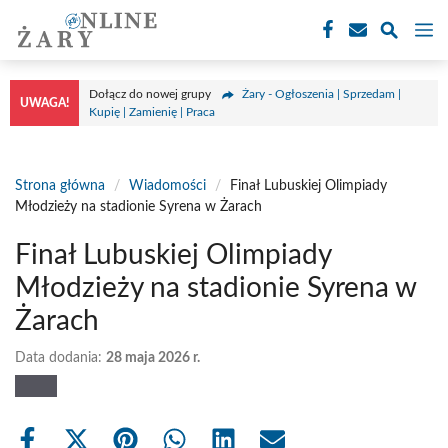
Przejdź
M
do
treści
Dołącz do nowej grupy
Żary - Ogłoszenia | Sprzedam |
UWAGA!
Kupię | Zamienię | Praca
Strona główna
/
Wiadomości
/
Finał Lubuskiej Olimpiady
Młodzieży na stadionie Syrena w Żarach
Finał Lubuskiej Olimpiady
Młodzieży na stadionie Syrena w
Żarach
Data dodania:
28 maja 2026 r.
Share
Share
Share
Share
Share
Share