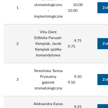
stomatologiczno
10.00
1
Zo
-
10.00
implantologiczne
Vita-Dent
Elżbieta Paruzel-
9.75
2
Kempiak, Jacek
Zo
9.75
Kempiak spółka
komandytowa
Teresińska Teresa
Prywatny
9.50
3
Zo
gabinet
9.50
stomatologiczny
Aleksandra Karas
9.25