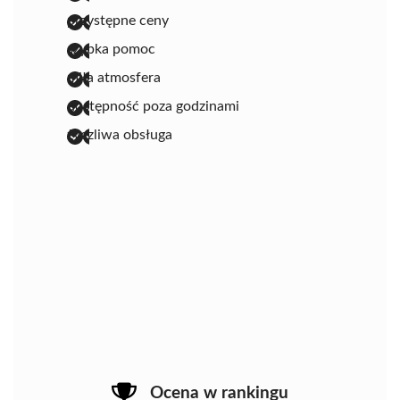
przystępne ceny
szybka pomoc
miła atmosfera
dostępność poza godzinami
życzliwa obsługa
Ocena w rankingu