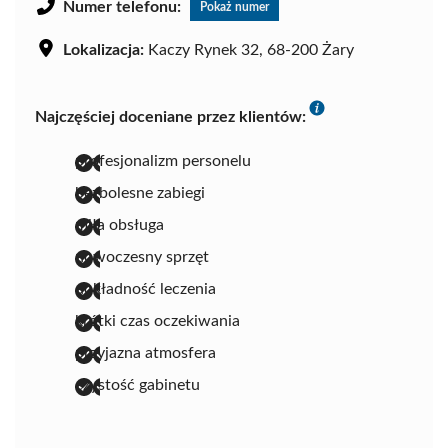
Numer telefonu:
Pokaż numer
Lokalizacja:
Kaczy Rynek 32, 68-200 Żary
Najczęściej doceniane przez klientów:
profesjonalizm personelu
bezbolesne zabiegi
miła obsługa
nowoczesny sprzęt
dokładność leczenia
krótki czas oczekiwania
przyjazna atmosfera
czystość gabinetu