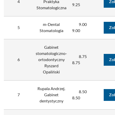
4
Praktyka
Zo
9.25
Stomatologiczna
m-Dental
9.00
5
Zo
Stomatologia
9.00
Gabinet
stomatologiczno-
8.75
6
ortodontyczny
Zo
8.75
Ryszard
Opaliński
Rupala Andrzej.
8.50
7
Gabinet
Zo
8.50
dentystyczny