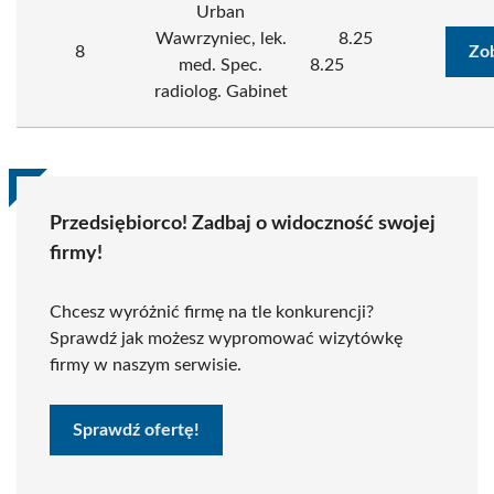
Urban
Wawrzyniec, lek.
8.25
8
Zo
med. Spec.
8.25
radiolog. Gabinet
Przedsiębiorco! Zadbaj o widoczność swojej
firmy!
Chcesz wyróżnić firmę na tle konkurencji?
Sprawdź jak możesz wypromować wizytówkę
firmy w naszym serwisie.
Sprawdź ofertę!