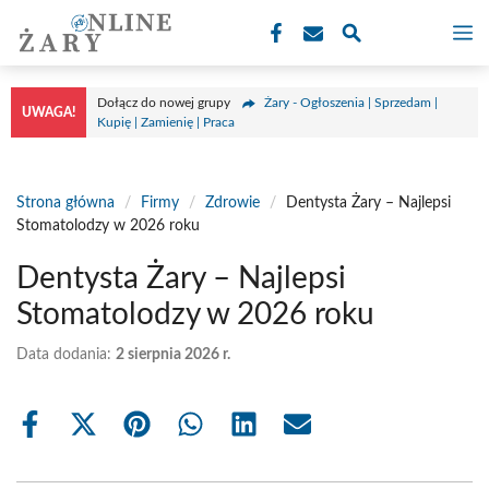
Przejdź
M
do
treści
Dołącz do nowej grupy
Żary - Ogłoszenia | Sprzedam |
UWAGA!
Kupię | Zamienię | Praca
Strona główna
/
Firmy
/
Zdrowie
/
Dentysta Żary – Najlepsi
Stomatolodzy w 2026 roku
Dentysta Żary – Najlepsi
Stomatolodzy w 2026 roku
Data dodania:
2 sierpnia 2026 r.
Share
Share
Share
Share
Share
Share
on
on
on
on
on
on
Facebook
X
Pinterest
WhatsApp
LinkedIn
Email
(Twitter)