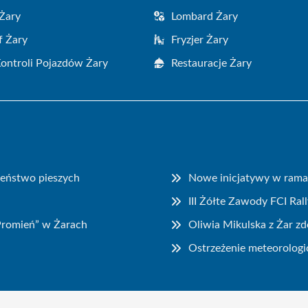
Żary
Lombard Żary
f Żary
Fryzjer Żary
Kontroli Pojazdów Żary
Restauracje Żary
zeństwo pieszych
Nowe inicjatywy w ramac
III Żółte Zawody FCI Ral
„Promień” w Żarach
Oliwia Mikulska z Żar z
Ostrzeżenie meteorologic