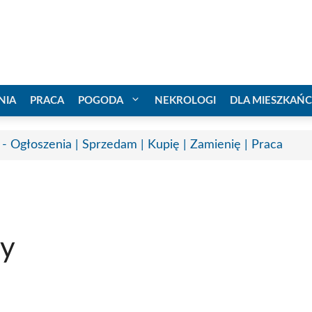
NIA
PRACA
POGODA
NEKROLOGI
DLA MIESZKAŃ
 - Ogłoszenia | Sprzedam | Kupię | Zamienię | Praca
ry