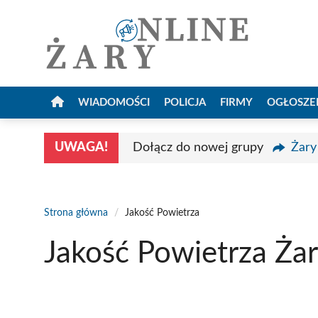
Przejdź
do
treści
WIADOMOŚCI
POLICJA
FIRMY
OGŁOSZE
UWAGA!
Dołącz do nowej grupy
Żary
Strona główna
/
Jakość Powietrza
Jakość Powietrza Ża