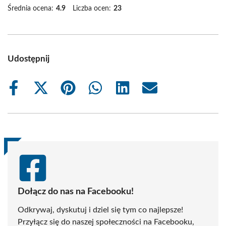
Średnia ocena:
4.9
Liczba ocen:
23
Udostępnij
Share
Share
Share
Share
Share
Share
on
on
on
on
on
on
Facebook
X
Pinterest
WhatsApp
LinkedIn
Email
(Twitter)
Dołącz do nas na Facebooku!
Odkrywaj, dyskutuj i dziel się tym co najlepsze!
Przyłącz się do naszej społeczności na Facebooku,