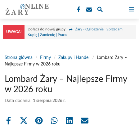
Przejdź
M
do
treści
Dołącz do nowej grupy
Żary - Ogłoszenia | Sprzedam |
UWAGA!
Kupię | Zamienię | Praca
Strona główna
/
Firmy
/
Zakupy i Handel
/
Lombard Żary –
Najlepsze Firmy w 2026 roku
Lombard Żary – Najlepsze Firmy
w 2026 roku
Data dodania:
1 sierpnia 2026 r.
Share
Share
Share
Share
Share
Share
on
on
on
on
on
on
Facebook
X
Pinterest
WhatsApp
LinkedIn
Email
(Twitter)