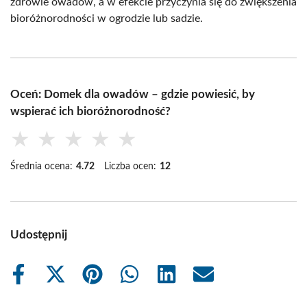
zdrowie owadów, a w efekcie przyczynia się do zwiększenia
bioróżnorodności w ogrodzie lub sadzie.
Oceń: Domek dla owadów – gdzie powiesić, by
wspierać ich bioróżnorodność?
★
★
★
★
★
Średnia ocena:
4.72
Liczba ocen:
12
Udostępnij
Share
Share
Share
Share
Share
Share
on
on
on
on
on
on
Facebook
X
Pinterest
WhatsApp
LinkedIn
Email