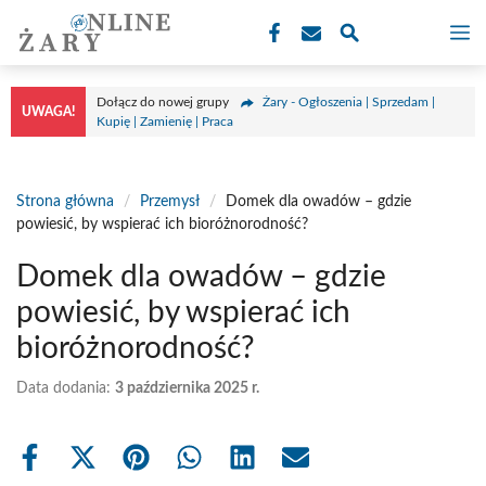
Przejdź
M
do
treści
Dołącz do nowej grupy
Żary - Ogłoszenia | Sprzedam |
UWAGA!
Kupię | Zamienię | Praca
Strona główna
/
Przemysł
/
Domek dla owadów – gdzie
powiesić, by wspierać ich bioróżnorodność?
Domek dla owadów – gdzie
powiesić, by wspierać ich
bioróżnorodność?
Data dodania:
3 października 2025 r.
Share
Share
Share
Share
Share
Share
on
on
on
on
on
on