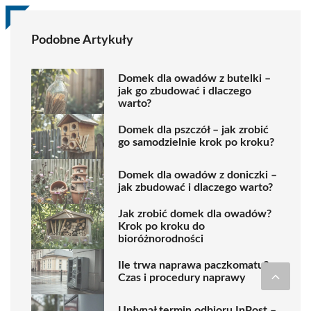
Podobne Artykuły
Domek dla owadów z butelki –
jak go zbudować i dlaczego
warto?
Domek dla pszczół – jak zrobić
go samodzielnie krok po kroku?
Domek dla owadów z doniczki –
jak zbudować i dlaczego warto?
Jak zrobić domek dla owadów?
Krok po kroku do
bioróżnorodności
Ile trwa naprawa paczkomatu?
Czas i procedury naprawy
Upłynął termin odbioru InPost –