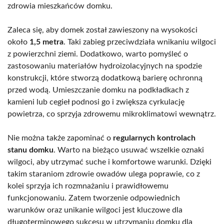
zdrowia mieszkańców domku.
Zaleca się, aby domek został zawieszony na wysokości
około
1,5 metra
. Taki zabieg przeciwdziała wnikaniu wilgoci
z powierzchni ziemi. Dodatkowo, warto pomyśleć o
zastosowaniu materiałów hydroizolacyjnych na spodzie
konstrukcji, które stworzą dodatkową barierę ochronną
przed wodą. Umieszczanie domku na podkładkach z
kamieni lub cegieł podnosi go i zwiększa cyrkulację
powietrza, co sprzyja zdrowemu mikroklimatowi wewnątrz.
Nie można także zapominać o
regularnych kontrolach
stanu domku
. Warto na bieżąco usuwać wszelkie oznaki
wilgoci, aby utrzymać suche i komfortowe warunki. Dzięki
takim staraniom zdrowie owadów ulega poprawie, co z
kolei sprzyja ich rozmnażaniu i prawidłowemu
funkcjonowaniu. Zatem tworzenie odpowiednich
warunków oraz unikanie wilgoci jest kluczowe dla
długoterminowego sukcesu w utrzymaniu domku dla