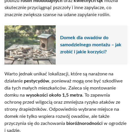
pobliżu
roślin miododajnych
oraz
kwietnych łąk
można
skutecznie przyciągnąć pszczoły i inne zapylacze, co
znacznie zwiększa szanse na udane zapylanie roślin.
Domek dla owadów do
samodzielnego montażu – jak
zrobić i jakie korzyści?
Warto jednak unikać lokalizacji, które są narażone na
działanie
pestycydów
, ponieważ mogą one być szkodliwe
dla tych małych mieszkańców. Zaleca się montowanie
domku na
wysokości około 1,5 metra
. To zapewnia
ochronę przed wilgocią oraz zmniejsza ryzyko ataków ze
strony drapieżników. Odpowiednio wybrane miejsce na
domek nie tylko wspiera rozwój owadów, ale także
przyczynia się do zachowania
bioróżnorodności
w ogrodzie
i sadzie.