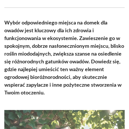
Facebook
X
Pinterest
WhatsApp
LinkedIn
Email
(Twitter)
Wybór odpowiedniego miejsca na domek dla
owadów jest kluczowy dla ich zdrowia i
funkcjonowania w ekosystemie. Zawieszenie go w
spokojnym, dobrze nasłonecznionym miejscu, blisko
roślin miododajnych, zwiększa szanse na osiedlenie
się różnorodnych gatunków owadów. Dowiedz się,
gdzie najlepiej umieścić ten ważny element
ogrodowej bioróżnorodności, aby skutecznie
wspierać zapylacze i inne pożyteczne stworzenia w
Twoim otoczeniu.