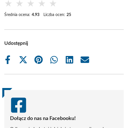
★
★
★
★
★
Średnia ocena:
4.93
Liczba ocen:
25
Udostępnij
Share
Share
Share
Share
Share
Share
on
on
on
on
on
on
Facebook
X
Pinterest
WhatsApp
LinkedIn
Email
(Twitter)
Dołącz do nas na Facebooku!