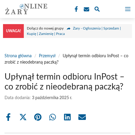
Przejdź
M
do
treści
Dołącz do nowej grupy
Żary - Ogłoszenia | Sprzedam |
UWAGA!
Kupię | Zamienię | Praca
Strona główna
/
Przemysł
/
Upłynął termin odbioru InPost – co
zrobić z nieodebraną paczką?
Upłynął termin odbioru InPost –
co zrobić z nieodebraną paczką?
Data dodania:
3 października 2025 r.
Share
Share
Share
Share
Share
Share
on
on
on
on
on
on
Facebook
X
Pinterest
WhatsApp
LinkedIn
Email
(Twitter)