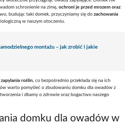
 owadom schronienie na zimę,
ochroni je przed mrozem oraz
wo, budując taki domek, przyczyniamy się do
zachowania
biologiczną w naszym otoczeniu.
modzielnego montażu – jak zrobić i jakie
e
zapylania roślin
, co bezpośrednio przekłada się na ich
odów warto pomyśleć o zbudowaniu domku dla owadów z
stworzenia i dbamy o zdrowie oraz bogactwo naszego
iadania domku dla owadów w