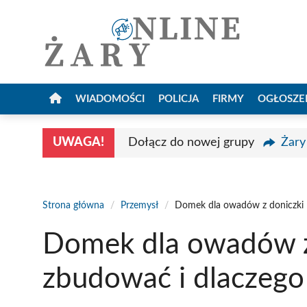
Przejdź
do
treści
WIADOMOŚCI
POLICJA
FIRMY
OGŁOSZE
UWAGA!
Dołącz do nowej grupy
Żary
Strona główna
/
Przemysł
/
Domek dla owadów z doniczki –
Domek dla owadów z 
zbudować i dlaczego