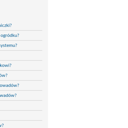
iczki?
 ogródku?
systemu?
mkowi?
dów?
a owadów?
 owadów?
w?