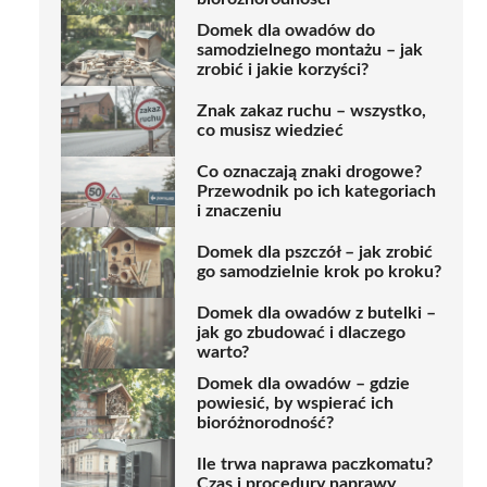
Domek dla owadów do
samodzielnego montażu – jak
zrobić i jakie korzyści?
Znak zakaz ruchu – wszystko,
co musisz wiedzieć
Co oznaczają znaki drogowe?
Przewodnik po ich kategoriach
i znaczeniu
Domek dla pszczół – jak zrobić
go samodzielnie krok po kroku?
Domek dla owadów z butelki –
jak go zbudować i dlaczego
warto?
Domek dla owadów – gdzie
powiesić, by wspierać ich
bioróżnorodność?
Ile trwa naprawa paczkomatu?
Czas i procedury naprawy