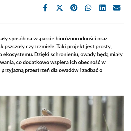
Share
Share
Share
Share
Share
Share
on
on
on
on
on
on
Facebook
X
Pinterest
WhatsApp
LinkedIn
Email
(Twitter)
ły sposób na wsparcie bioróżnorodności oraz
 pszczoły czy trzmiele. Taki projekt jest prosty,
go ekosystemu. Dzięki schronieniu, owady będą miały
owania, co dodatkowo wspiera ich obecność w
 przyjazną przestrzeń dla owadów i zadbać o