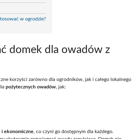
stosować w ogrodzie?
ać domek dla owadów z
zne korzyści zarówno dla ogrodników, jak i całego lokalnego
dla
pożytecznych owadów
, jak:
e i ekonomiczne
, co czyni go dostępnym dla każdego.
my skutecznie przyciągnąć owady zapylające. Domek nie