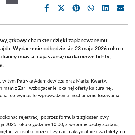
Share
Share
Share
Share
Share
Share
on
on
on
on
on
on
Facebook
X
Pinterest
WhatsApp
LinkedIn
Email
(Twitter)
ał wyjątkowy charakter dzięki zaplanowanemu
Gajda. Wydarzenie odbędzie się 23 maja 2026 roku o
szkańcy miasta mają szansę na darmowe bilety,
a.
, w tym Patryka Adamkiewicza oraz Marka Kwarty.
h mam z Żar i wzbogacenie lokalnej oferty kulturalnej.
niczona, co wymusiło wprowadzenie mechanizmu losowania
okonać rejestracji poprzez formularz zgłoszeniowy
aja 2026 roku o godzinie 10:00, a wybrane osoby zostaną
iętać, że osoba może otrzymać maksymalnie dwa bilety, co