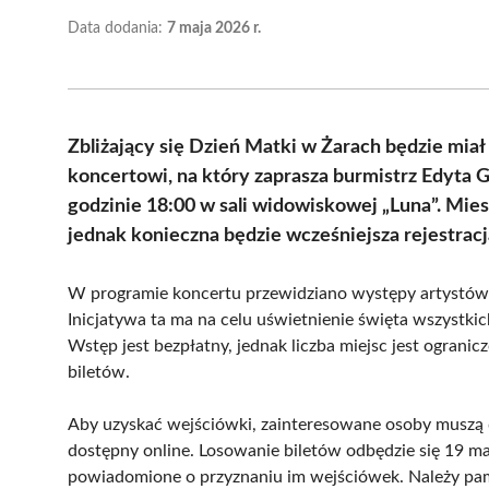
Data dodania:
7 maja 2026 r.
Zbliżający się Dzień Matki w Żarach będzie mi
koncertowi, na który zaprasza burmistrz Edyta 
godzinie 18:00 w sali widowiskowej „Luna”. Mie
jednak konieczna będzie wcześniejsza rejestracj
W programie koncertu przewidziano występy artystów
Inicjatywa ta ma na celu uświetnienie święta wszystkic
Wstęp jest bezpłatny, jednak liczba miejsc jest ogra
biletów.
Aby uzyskać wejściówki, zainteresowane osoby muszą d
dostępny online. Losowanie biletów odbędzie się 19 m
powiadomione o przyznaniu im wejściówek. Należy pam