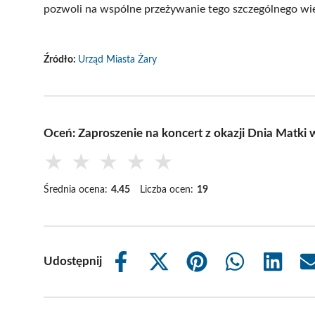
pozwoli na wspólne przeżywanie tego szczególnego wi
Źródło:
Urząd Miasta Żary
Oceń: Zaproszenie na koncert z okazji Dnia Matki 
★
★
★
★
★
Średnia ocena:
4.45
Liczba ocen:
19
Udostępnij
Share
Share
Share
Share
Share
on
on
on
on
on
Facebook
X
Pinterest
WhatsApp
LinkedIn
(Twitter)