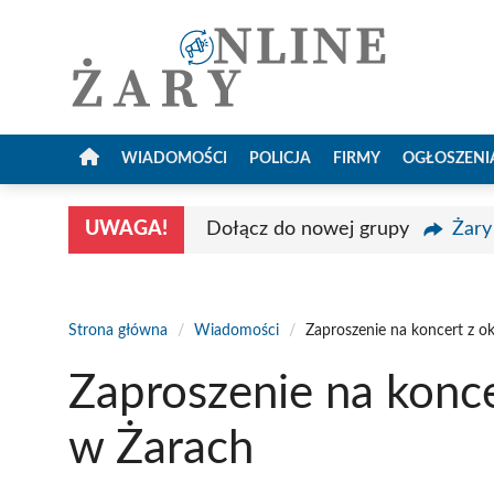
Przejdź
do
treści
WIADOMOŚCI
POLICJA
FIRMY
OGŁOSZENI
UWAGA!
Dołącz do nowej grupy
Żary
Strona główna
/
Wiadomości
/
Zaproszenie na koncert z o
Zaproszenie na konce
w Żarach