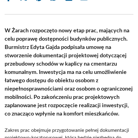
on
on
on
on
on
on
Facebook
X
Pinterest
WhatsApp
LinkedIn
Email
(Twitter)
W Żarach rozpoczęto nowy etap prac, mających na
celu poprawę dostępności budynków publicznych.
Burmistrz Edyta Gajda podpisała umowę na
stworzenie dokumentacji projektowej dotyczącej
przebudowy schodów w kaplicy na cmentarzu
komunalnym. Inwestycja ma na celu umożliwienie
łatwego dostępu do obiektu osobom z
niepełnosprawnościami oraz osobom o ograniczonej
mobilności. Po zakończeniu prac projektowych
zaplanowane jest rozpoczęcie realizacji inwestycji,
co znacząco wpłynie na komfort mieszkańców.
Zakres prac obejmuje przygotowanie pełnej dokumentacji
projektowo-kosztorysowej, która będzie niezbędna do