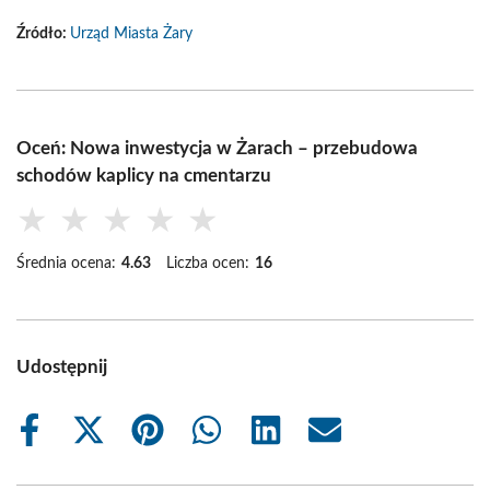
Źródło:
Urząd Miasta Żary
Oceń: Nowa inwestycja w Żarach – przebudowa
schodów kaplicy na cmentarzu
★
★
★
★
★
Średnia ocena:
4.63
Liczba ocen:
16
Udostępnij
Share
Share
Share
Share
Share
Share
on
on
on
on
on
on
Facebook
X
Pinterest
WhatsApp
LinkedIn
Email
(Twitter)