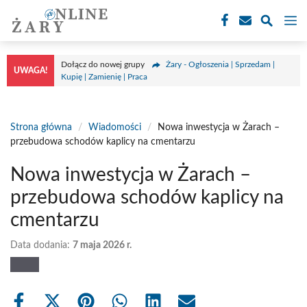
Przejdź
M
do
treści
Dołącz do nowej grupy
Żary - Ogłoszenia | Sprzedam |
UWAGA!
Kupię | Zamienię | Praca
Strona główna
/
Wiadomości
/
Nowa inwestycja w Żarach –
przebudowa schodów kaplicy na cmentarzu
Nowa inwestycja w Żarach –
przebudowa schodów kaplicy na
cmentarzu
Data dodania:
7 maja 2026 r.
Share
Share
Share
Share
Share
Share