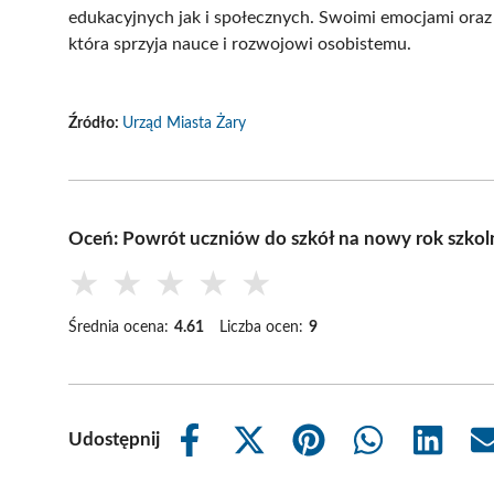
edukacyjnych jak i społecznych. Swoimi emocjami oraz
która sprzyja nauce i rozwojowi osobistemu.
Źródło:
Urząd Miasta Żary
Oceń: Powrót uczniów do szkół na nowy rok szko
★
★
★
★
★
Średnia ocena:
4.61
Liczba ocen:
9
Udostępnij
Share
Share
Share
Share
Share
on
on
on
on
on
Facebook
X
Pinterest
WhatsApp
LinkedIn