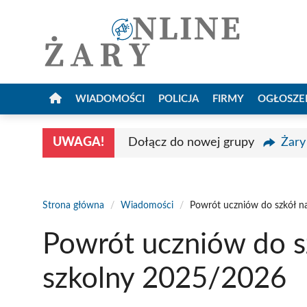
Przejdź
do
treści
WIADOMOŚCI
POLICJA
FIRMY
OGŁOSZE
UWAGA!
Dołącz do nowej grupy
Żary
Strona główna
/
Wiadomości
/
Powrót uczniów do szkół n
Powrót uczniów do s
szkolny 2025/2026