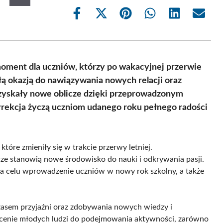
Share
Share
Share
Share
Share
Share
on
on
on
on
on
on
Facebook
X
Pinterest
WhatsApp
LinkedIn
Email
(Twitter)
oment dla uczniów, którzy po wakacyjnej przerwie
ą okazją do nawiązywania nowych relacji oraz
 zyskały nowe oblicze dzięki przeprowadzonym
rekcja życzą uczniom udanego roku pełnego radości
tóre zmieniły się w trakcie przerwy letniej.
e stanowią nowe środowisko do nauki i odkrywania pasji.
na celu wprowadzenie uczniów w nowy rok szkolny, a także
zasem przyjaźni oraz zdobywania nowych wiedzy i
hęcenie młodych ludzi do podejmowania aktywności, zarówno