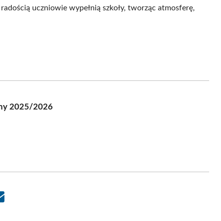
 radością uczniowie wypełnią szkoły, tworząc atmosferę,
lny 2025/2026
Share
on
Email