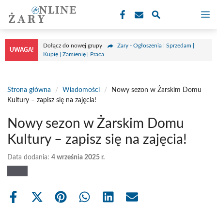
Przejdź
M
do
treści
Dołącz do nowej grupy
Żary - Ogłoszenia | Sprzedam |
UWAGA!
Kupię | Zamienię | Praca
Strona główna
/
Wiadomości
/
Nowy sezon w Żarskim Domu
Kultury – zapisz się na zajęcia!
Nowy sezon w Żarskim Domu
Kultury – zapisz się na zajęcia!
Data dodania:
4 września 2025 r.
Share
Share
Share
Share
Share
Share
on
on
on
on
on
on
Facebook
X
Pinterest
WhatsApp
LinkedIn
Email