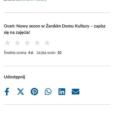
Oceń: Nowy sezon w Żarskim Domu Kultury – zapisz
się na zajęcia!
★
★
★
★
★
Średnia ocena:
4.6
Liczba ocen:
10
Udostępnij
Share
Share
Share
Share
Share
Share
on
on
on
on
on
on
Facebook
X
Pinterest
WhatsApp
LinkedIn
Email
(Twitter)