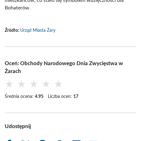
mieszkańców, co stało się symbolem wdzięczności dla
Bohaterów.
Źródło:
Urząd Miasta Żary
Oceń: Obchody Narodowego Dnia Zwycięstwa w
Żarach
★
★
★
★
★
Średnia ocena:
4.95
Liczba ocen:
17
Udostępnij