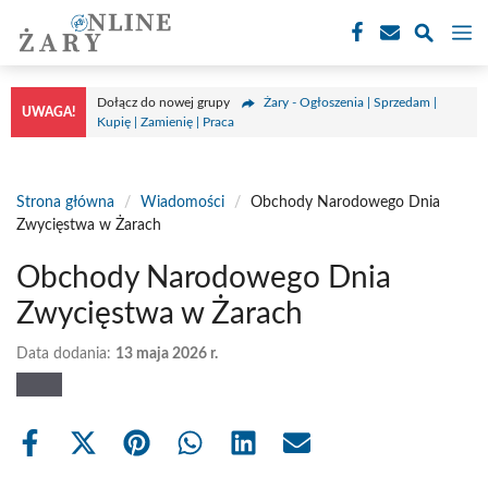
Przejdź
M
do
treści
Dołącz do nowej grupy
Żary - Ogłoszenia | Sprzedam |
UWAGA!
Kupię | Zamienię | Praca
Strona główna
/
Wiadomości
/
Obchody Narodowego Dnia
Zwycięstwa w Żarach
Obchody Narodowego Dnia
Zwycięstwa w Żarach
Data dodania:
13 maja 2026 r.
Share
Share
Share
Share
Share
Share
on
on
on
on
on
on
Facebook
X
Pinterest
WhatsApp
LinkedIn
Email