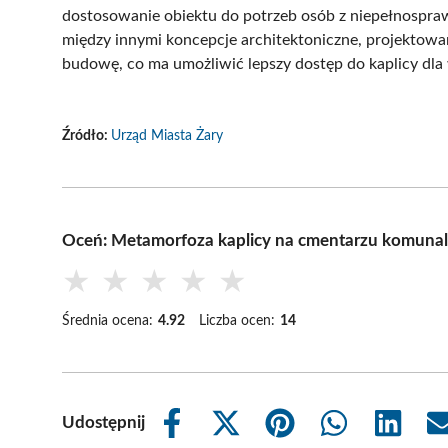
dostosowanie obiektu do potrzeb osób z niepełnospra
między innymi koncepcje architektoniczne, projektowa
budowę, co ma umożliwić lepszy dostęp do kaplicy dla
Źródło:
Urząd Miasta Żary
Oceń: Metamorfoza kaplicy na cmentarzu komuna
★
★
★
★
★
Średnia ocena:
4.92
Liczba ocen:
14
Udostępnij
Share
Share
Share
Share
Share
on
on
on
on
on