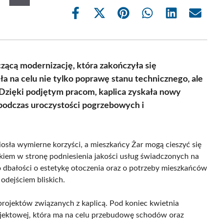
Share
Share
Share
Share
Share
Share
on
on
on
on
on
on
Facebook
X
Pinterest
WhatsApp
LinkedIn
Email
(Twitter)
aczącą modernizację, która zakończyła się
 na celu nie tylko poprawę stanu technicznego, ale
 Dzięki podjętym pracom, kaplica zyskała nowy
 podczas uroczystości pogrzebowych i
sła wymierne korzyści, a mieszkańcy Żar mogą cieszyć się
kiem w stronę podniesienia jakości usług świadczonych na
 o dbałości o estetykę otoczenia oraz o potrzeby mieszkańców
odejściem bliskich.
projektów związanych z kaplicą. Pod koniec kwietnia
ektowej, która ma na celu przebudowę schodów oraz