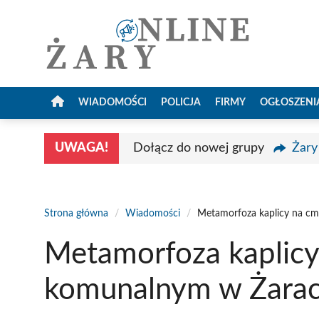
Przejdź
do
treści
WIADOMOŚCI
POLICJA
FIRMY
OGŁOSZENI
UWAGA!
Dołącz do nowej grupy
Żary
Strona główna
/
Wiadomości
/
Metamorfoza kaplicy na c
Metamorfoza kaplicy
komunalnym w Żara