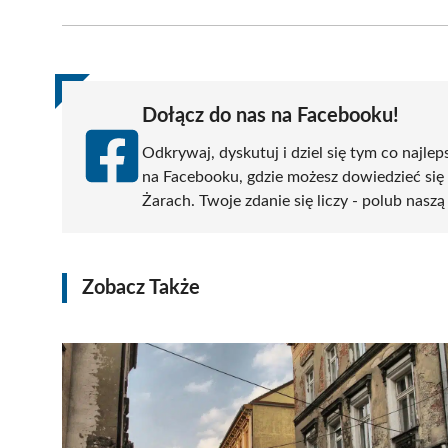
Facebook
X
Pinterest
WhatsApp
LinkedIn
(Twitter)
Dołącz do nas na Facebooku!
Odkrywaj, dyskutuj i dziel się tym co najlep
na Facebooku, gdzie możesz dowiedzieć się
Żarach. Twoje zdanie się liczy - polub naszą
Zobacz Także