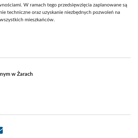
wnościami. W ramach tego przedsięwzięcia zaplanowane są
nie techniczne oraz uzyskanie niezbędnych pozwoleń na
 wszystkich mieszkańców.
lnym w Żarach
Share
on