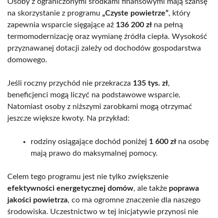
Osoby z ograniczonymi środkami finansowymi mają szansę
na skorzystanie z programu
„Czyste powietrze”
, który
zapewnia wsparcie sięgające aż
136 200 zł
na pełną
termomodernizację oraz wymianę źródła ciepła. Wysokość
przyznawanej dotacji zależy od dochodów gospodarstwa
domowego.
Jeśli roczny przychód nie przekracza
135 tys. zł
,
beneficjenci mogą liczyć na podstawowe wsparcie.
Natomiast osoby z niższymi zarobkami mogą otrzymać
jeszcze większe kwoty. Na przykład:
rodziny osiągające dochód poniżej
1 600 zł
na osobę
mają prawo do maksymalnej pomocy.
Celem tego programu jest nie tylko zwiększenie
efektywności energetycznej domów
, ale także
poprawa
jakości powietrza
, co ma ogromne znaczenie dla naszego
środowiska. Uczestnictwo w tej inicjatywie przynosi nie