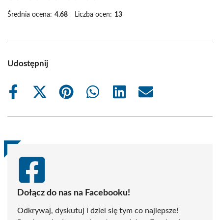
Średnia ocena:
4.68
Liczba ocen:
13
Udostępnij
Share
Share
Share
Share
Share
Share
on
on
on
on
on
on
Facebook
X
Pinterest
WhatsApp
LinkedIn
Email
(Twitter)
Dołącz do nas na Facebooku!
Odkrywaj, dyskutuj i dziel się tym co najlepsze!