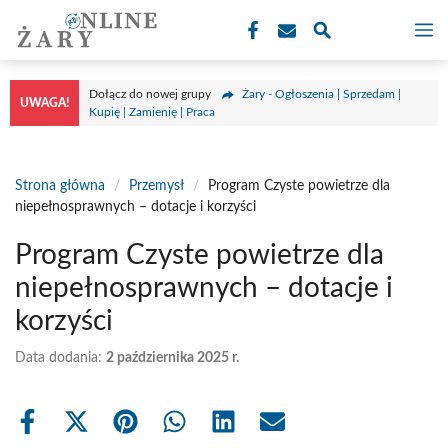
Przejdź
M
do
treści
Dołącz do nowej grupy
Żary - Ogłoszenia | Sprzedam |
UWAGA!
Kupię | Zamienię | Praca
Strona główna
/
Przemysł
/
Program Czyste powietrze dla
niepełnosprawnych – dotacje i korzyści
Program Czyste powietrze dla
niepełnosprawnych – dotacje i
korzyści
Data dodania:
2 października 2025 r.
Share
Share
Share
Share
Share
Share
on
on
on
on
on
on