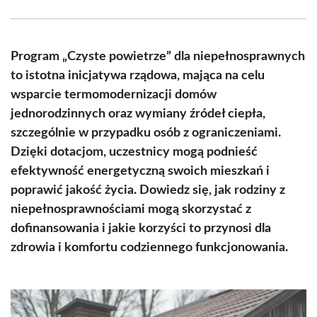
Facebook
X
Pinterest
WhatsApp
LinkedIn
Email
(Twitter)
Program „Czyste powietrze” dla niepełnosprawnych
to istotna inicjatywa rządowa, mająca na celu
wsparcie termomodernizacji domów
jednorodzinnych oraz wymiany źródeł ciepła,
szczególnie w przypadku osób z ograniczeniami.
Dzięki dotacjom, uczestnicy mogą podnieść
efektywność energetyczną swoich mieszkań i
poprawić jakość życia. Dowiedz się, jak rodziny z
niepełnosprawnościami mogą skorzystać z
dofinansowania i jakie korzyści to przynosi dla
zdrowia i komfortu codziennego funkcjonowania.