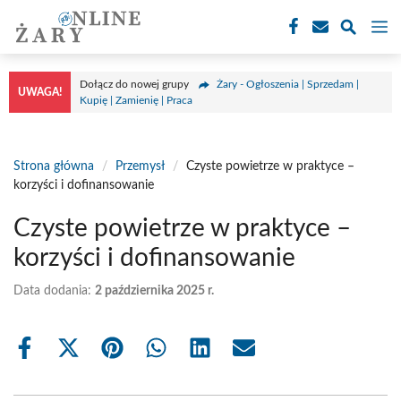
Przejdź
M
do
treści
Dołącz do nowej grupy
Żary - Ogłoszenia | Sprzedam |
UWAGA!
Kupię | Zamienię | Praca
Strona główna
/
Przemysł
/
Czyste powietrze w praktyce –
korzyści i dofinansowanie
Czyste powietrze w praktyce –
korzyści i dofinansowanie
Data dodania:
2 października 2025 r.
Share
Share
Share
Share
Share
Share
on
on
on
on
on
on
Facebook
X
Pinterest
WhatsApp
LinkedIn
Email
(Twitter)