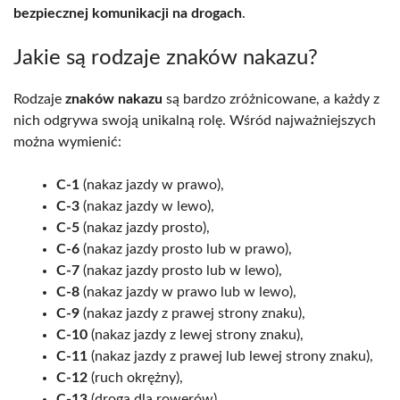
bezpiecznej komunikacji na drogach
.
Jakie są rodzaje znaków nakazu?
Rodzaje
znaków nakazu
są bardzo zróżnicowane, a każdy z
nich odgrywa swoją unikalną rolę. Wśród najważniejszych
można wymienić:
C-1
(nakaz jazdy w prawo),
C-3
(nakaz jazdy w lewo),
C-5
(nakaz jazdy prosto),
C-6
(nakaz jazdy prosto lub w prawo),
C-7
(nakaz jazdy prosto lub w lewo),
C-8
(nakaz jazdy w prawo lub w lewo),
C-9
(nakaz jazdy z prawej strony znaku),
C-10
(nakaz jazdy z lewej strony znaku),
C-11
(nakaz jazdy z prawej lub lewej strony znaku),
C-12
(ruch okrężny),
C-13
(droga dla rowerów),