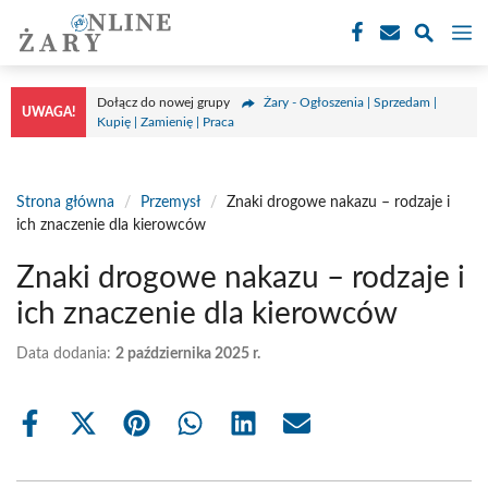
Przejdź
M
do
treści
Dołącz do nowej grupy
Żary - Ogłoszenia | Sprzedam |
UWAGA!
Kupię | Zamienię | Praca
Strona główna
/
Przemysł
/
Znaki drogowe nakazu – rodzaje i
ich znaczenie dla kierowców
Znaki drogowe nakazu – rodzaje i
ich znaczenie dla kierowców
Data dodania:
2 października 2025 r.
Share
Share
Share
Share
Share
Share
on
on
on
on
on
on
Facebook
X
Pinterest
WhatsApp
LinkedIn
Email
(Twitter)