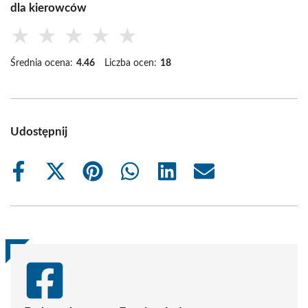
dla kierowców
★
★
★
★
★
Średnia ocena:
4.46
Liczba ocen:
18
Udostępnij
Share
Share
Share
Share
Share
Share
on
on
on
on
on
on
Facebook
X
Pinterest
WhatsApp
LinkedIn
Email
(Twitter)