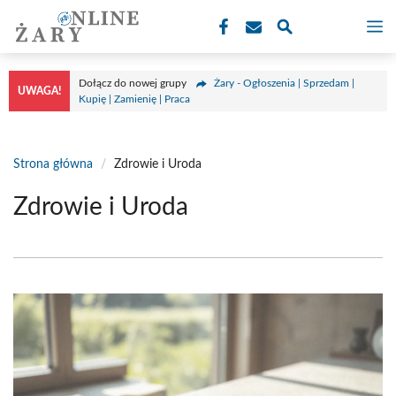
Przejdź
M
do
treści
Dołącz do nowej grupy
Żary - Ogłoszenia | Sprzedam |
UWAGA!
Kupię | Zamienię | Praca
Strona główna
/
Zdrowie i Uroda
Zdrowie i Uroda