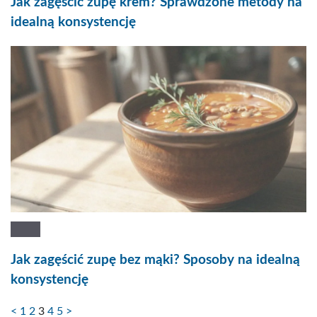
Jak zagęścić zupę krem? Sprawdzone metody na
idealną konsystencję
Jak zagęścić zupę bez mąki? Sposoby na idealną
konsystencję
<
1
2
3
4
5
>