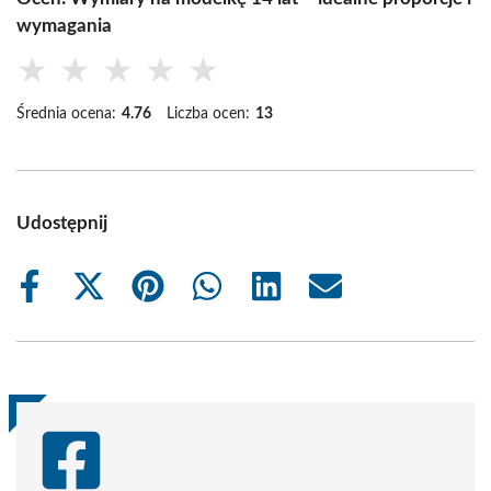
wymagania
★
★
★
★
★
Średnia ocena:
4.76
Liczba ocen:
13
Udostępnij
Share
Share
Share
Share
Share
Share
on
on
on
on
on
on
Facebook
X
Pinterest
WhatsApp
LinkedIn
Email
(Twitter)