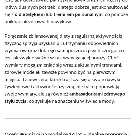
jest, aby dostosować plan żywieniowy oraz treningowy do
indywidualnych potrzeb, dlatego dobrze jest skonsultować
się z
d dietetykiem
lub
trenerem personalnym
, co pomoże
uniknąć niezdrowych nawyków.
Połączenie zbilansowanej diety z regularną aktywnością
fizyczną sprzyja uzyskaniu i utrzymaniu odpowiednich
wymiarów oraz dobrego samopoczucia psychicznego, co
jest niezwykle ważne w tak wymagającej branży. Choć
wymiary mogą zmieniać się wraz z aktualnymi trendami,
zdrowie modelek zawsze powinno być na pierwszym
miejscu. Dziewczęta, które troszczą się o swoje nawyki
żywieniowe i aktywność fizyczną, nie tylko poprawiają
swoje wymiary, ale są również
ambasadorkami zdrowego
stylu życia
, co zyskuje na znaczeniu w świecie mody.
Oceń: Wymiary na modelkę 14 lat – idealne proporcje i