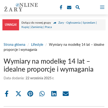
Przejdź
M
do
treści
Dołącz do nowej grupy
Żary - Ogłoszenia | Sprzedam |
UWAGA!
Kupię | Zamienię | Praca
Strona główna
/
Lifestyle
/
Wymiary na modelkę 14 lat – idealne
proporcje i wymagania
Wymiary na modelkę 14 lat –
idealne proporcje i wymagania
Data dodania:
22 września 2025 r.
Share
Share
Share
Share
Share
Share
on
on
on
on
on
on
Facebook
X
Pinterest
WhatsApp
LinkedIn
Email
(Twitter)