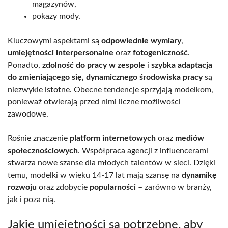
magazynów,
pokazy mody.
Kluczowymi aspektami są
odpowiednie wymiary
,
umiejętności interpersonalne
oraz
fotogeniczność
.
Ponadto,
zdolność do pracy w zespole
i
szybka adaptacja
do zmieniającego się, dynamicznego środowiska pracy
są
niezwykle istotne. Obecne tendencje sprzyjają modelkom,
ponieważ otwierają przed nimi liczne możliwości
zawodowe.
Rośnie znaczenie
platform internetowych
oraz
mediów
społecznościowych
. Współpraca agencji z influencerami
stwarza nowe szanse dla młodych talentów w sieci. Dzięki
temu, modelki w wieku 14-17 lat mają szansę na
dynamikę
rozwoju
oraz zdobycie
popularności
– zarówno w branży,
jak i poza nią.
Jakie umiejętności są potrzebne, aby