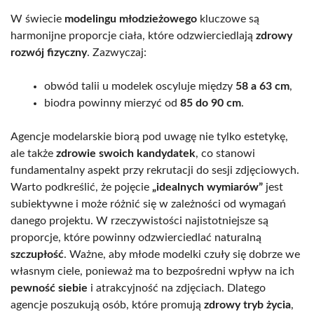
W świecie
modelingu młodzieżowego
kluczowe są
harmonijne proporcje ciała, które odzwierciedlają
zdrowy
rozwój fizyczny
. Zazwyczaj:
obwód talii u modelek oscyluje między
58 a 63 cm
,
biodra powinny mierzyć od
85 do 90 cm
.
Agencje modelarskie biorą pod uwagę nie tylko estetykę,
ale także
zdrowie swoich kandydatek
, co stanowi
fundamentalny aspekt przy rekrutacji do sesji zdjęciowych.
Warto podkreślić, że pojęcie
„idealnych wymiarów”
jest
subiektywne i może różnić się w zależności od wymagań
danego projektu. W rzeczywistości najistotniejsze są
proporcje, które powinny odzwierciedlać naturalną
szczupłość
. Ważne, aby młode modelki czuły się dobrze we
własnym ciele, ponieważ ma to bezpośredni wpływ na ich
pewność siebie
i atrakcyjność na zdjęciach. Dlatego
agencje poszukują osób, które promują
zdrowy tryb życia
,