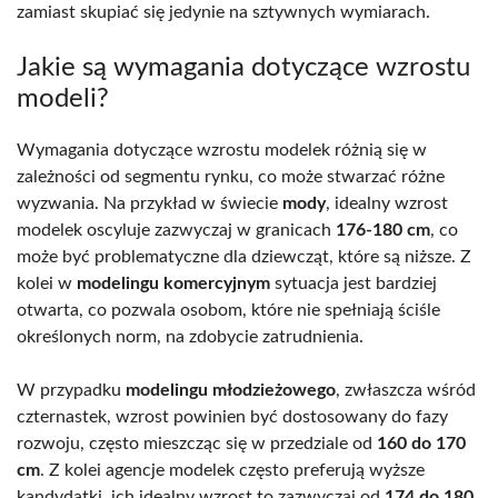
zamiast skupiać się jedynie na sztywnych wymiarach.
Jakie są wymagania dotyczące wzrostu
modeli?
Wymagania dotyczące wzrostu modelek różnią się w
zależności od segmentu rynku, co może stwarzać różne
wyzwania. Na przykład w świecie
mody
, idealny wzrost
modelek oscyluje zazwyczaj w granicach
176-180 cm
, co
może być problematyczne dla dziewcząt, które są niższe. Z
kolei w
modelingu komercyjnym
sytuacja jest bardziej
otwarta, co pozwala osobom, które nie spełniają ściśle
określonych norm, na zdobycie zatrudnienia.
W przypadku
modelingu młodzieżowego
, zwłaszcza wśród
czternastek, wzrost powinien być dostosowany do fazy
rozwoju, często mieszcząc się w przedziale od
160 do 170
cm
. Z kolei agencje modelek często preferują wyższe
kandydatki, ich idealny wzrost to zazwyczaj od
174 do 180