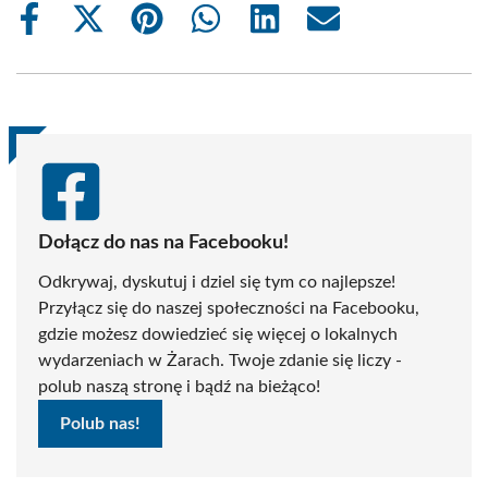
Share
Share
Share
Share
Share
Share
on
on
on
on
on
on
Facebook
X
Pinterest
WhatsApp
LinkedIn
Email
(Twitter)
Dołącz do nas na Facebooku!
Odkrywaj, dyskutuj i dziel się tym co najlepsze!
Przyłącz się do naszej społeczności na Facebooku,
gdzie możesz dowiedzieć się więcej o lokalnych
wydarzeniach w Żarach. Twoje zdanie się liczy -
polub naszą stronę i bądź na bieżąco!
Polub nas!