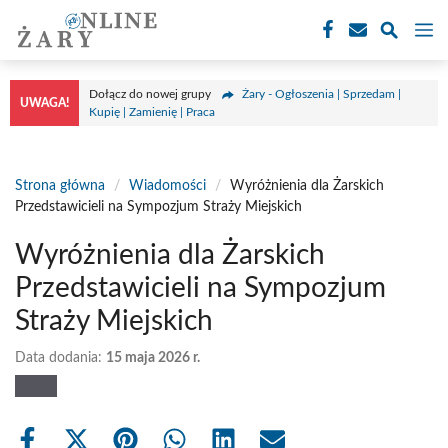
Przejdź
M
do
treści
Dołącz do nowej grupy
Żary - Ogłoszenia | Sprzedam |
UWAGA!
Kupię | Zamienię | Praca
Strona główna
/
Wiadomości
/
Wyróżnienia dla Żarskich
Przedstawicieli na Sympozjum Straży Miejskich
Wyróżnienia dla Żarskich
Przedstawicieli na Sympozjum
Straży Miejskich
Data dodania:
15 maja 2026 r.
Share
Share
Share
Share
Share
Share