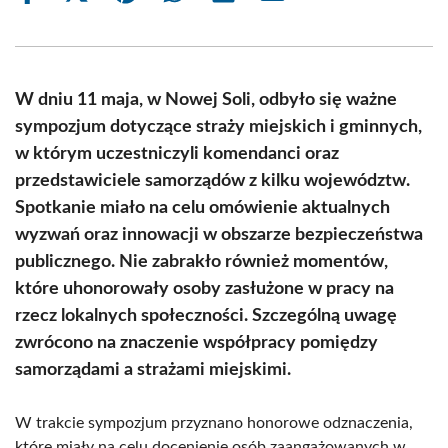
on
on
on
on
on
on
Facebook
X
Pinterest
WhatsApp
LinkedIn
Email
(Twitter)
W dniu 11 maja, w Nowej Soli, odbyło się ważne
sympozjum dotyczące straży miejskich i gminnych,
w którym uczestniczyli komendanci oraz
przedstawiciele samorządów z kilku województw.
Spotkanie miało na celu omówienie aktualnych
wyzwań oraz innowacji w obszarze bezpieczeństwa
publicznego. Nie zabrakło również momentów,
które uhonorowały osoby zasłużone w pracy na
rzecz lokalnych społeczności. Szczególną uwagę
zwrócono na znaczenie współpracy pomiędzy
samorządami a strażami miejskimi.
W trakcie sympozjum przyznano honorowe odznaczenia,
które miały na celu docenienie osób zaangażowanych w