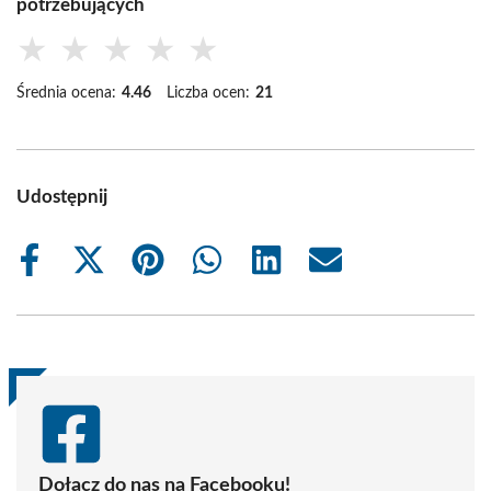
potrzebujących
★
★
★
★
★
Średnia ocena:
4.46
Liczba ocen:
21
Udostępnij
Share
Share
Share
Share
Share
Share
on
on
on
on
on
on
Facebook
X
Pinterest
WhatsApp
LinkedIn
Email
(Twitter)
Dołącz do nas na Facebooku!