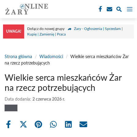
Przejdź
M
do
treści
Dołącz do nowej grupy
Żary - Ogłoszenia | Sprzedam |
UWAGA!
Kupię | Zamienię | Praca
Strona główna
/
Wiadomości
/
Wielkie serca mieszkańców Żar
na rzecz potrzebujących
Wielkie serca mieszkańców Żar
na rzecz potrzebujących
Data dodania:
2 czerwca 2026 r.
Share
Share
Share
Share
Share
Share
on
on
on
on
on
on
Facebook
X
Pinterest
WhatsApp
LinkedIn
Email