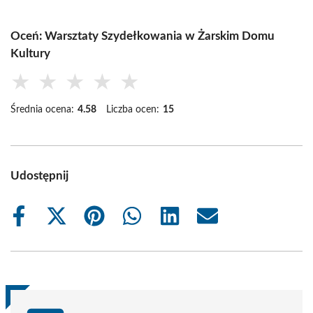
Oceń: Warsztaty Szydełkowania w Żarskim Domu
Kultury
★
★
★
★
★
Średnia ocena:
4.58
Liczba ocen:
15
Udostępnij
Share
Share
Share
Share
Share
Share
on
on
on
on
on
on
Facebook
X
Pinterest
WhatsApp
LinkedIn
Email
(Twitter)