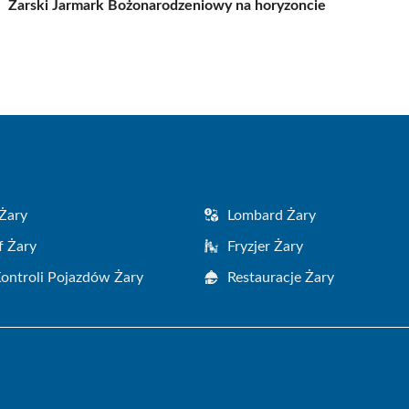
Żarski Jarmark Bożonarodzeniowy na horyzoncie
Żary
Lombard Żary
f Żary
Fryzjer Żary
Kontroli Pojazdów Żary
Restauracje Żary