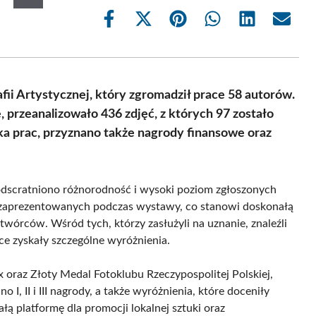
Share
Share
Share
Share
Share
Share
on
on
on
on
on
on
Facebook
X
Pinterest
WhatsApp
LinkedIn
Email
(Twitter)
ii Artystycznej, który zgromadził prace 58 autorów.
, przeanalizowało 436 zdjęć, z których 97 zostało
a prac, przyznano także nagrody finansowe oraz
podscratniono różnorodność i wysoki poziom zgłoszonych
ie zaprezentowanych podczas wystawy, co stanowi doskonałą
wórców. Wśród tych, którzy zasłużyli na uznanie, znaleźli
ce zyskały szczególne wyróżnienia.
 oraz Złoty Medal Fotoklubu Rzeczypospolitej Polskiej,
, II i III nagrody, a także wyróżnienia, które doceniły
ą platformę dla promocji lokalnej sztuki oraz