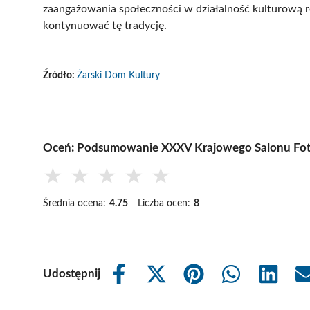
zaangażowania społeczności w działalność kulturową re
kontynuować tę tradycję.
Źródło:
Żarski Dom Kultury
Oceń: Podsumowanie XXXV Krajowego Salonu Fotog
★
★
★
★
★
Średnia ocena:
4.75
Liczba ocen:
8
Udostępnij
Share
Share
Share
Share
Share
on
on
on
on
on
Facebook
X
Pinterest
WhatsApp
LinkedIn