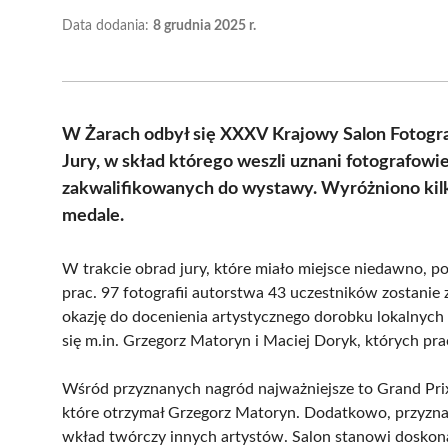
Data dodania:
8 grudnia 2025 r.
W Żarach odbył się XXXV Krajowy Salon Fotograf
Jury, w skład którego weszli uznani fotografowie
zakwalifikowanych do wystawy. Wyróżniono kilk
medale.
W trakcie obrad jury, które miało miejsce niedawno, 
prac. 97 fotografii autorstwa 43 uczestników zostan
okazję do docenienia artystycznego dorobku lokalnych t
się m.in. Grzegorz Matoryn i Maciej Doryk, których pra
Wśród przyznanych nagród najważniejsze to Grand Prix
które otrzymał Grzegorz Matoryn. Dodatkowo, przyznano I
wkład twórczy innych artystów. Salon stanowi doskonał