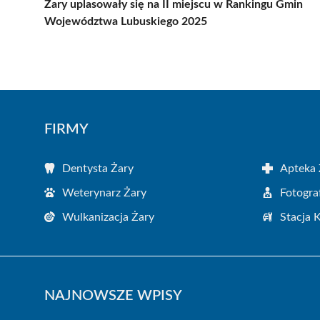
Żary uplasowały się na II miejscu w Rankingu Gmin
Województwa Lubuskiego 2025
FIRMY
Dentysta Żary
Apteka 
Weterynarz Żary
Fotogra
Wulkanizacja Żary
Stacja 
NAJNOWSZE WPISY