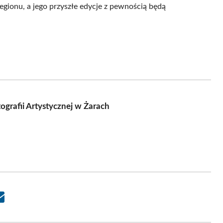
gionu, a jego przyszłe edycje z pewnością będą
rafii Artystycznej w Żarach
Share
on
Email