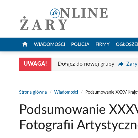
Przejdź
do
treści
WIADOMOŚCI
POLICJA
FIRMY
OGŁOSZE
UWAGA!
Dołącz do nowej grupy
Żary
Strona główna
/
Wiadomości
/
Podsumowanie XXXV Krajowe
Podsumowanie XXXV
Fotografii Artystycz