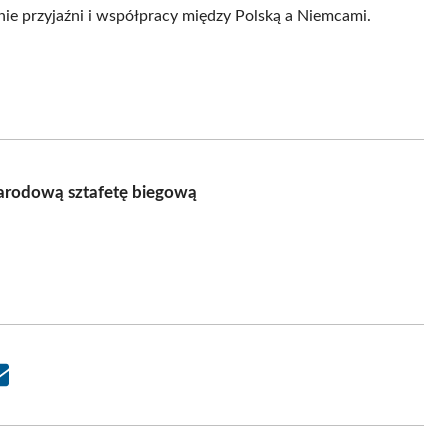
nie przyjaźni i współpracy między Polską a Niemcami.
arodową sztafetę biegową
Share
on
Email