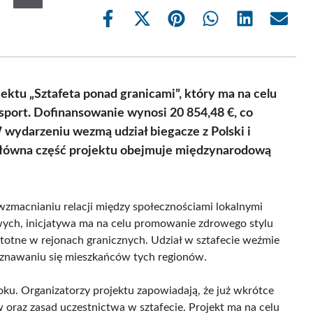
Share
Share
Share
Share
Share
Share
on
on
on
on
on
on
Facebook
X
Pinterest
WhatsApp
LinkedIn
Email
(Twitter)
jektu „Sztafeta ponad granicami”, który ma na celu
sport. Dofinansowanie wynosi 20 854,48 €, co
wydarzeniu wezmą udział biegacze z Polski i
Główna część projektu obejmuje międzynarodową
 wzmacnianiu relacji między społecznościami lokalnymi
ych, inicjatywa ma na celu promowanie zdrowego stylu
istotne w rejonach granicznych. Udział w sztafecie weźmie
oznawaniu się mieszkańców tych regionów.
oku. Organizatorzy projektu zapowiadają, że już wkrótce
oraz zasad uczestnictwa w sztafecie. Projekt ma na celu