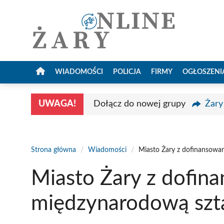
Przejdź
do
treści
WIADOMOŚCI
POLICJA
FIRMY
OGŁOSZENI
UWAGA!
Dołącz do nowej grupy
Żary
Strona główna
/
Wiadomości
/
Miasto Żary z dofinansowa
Miasto Żary z dofin
międzynarodową szt