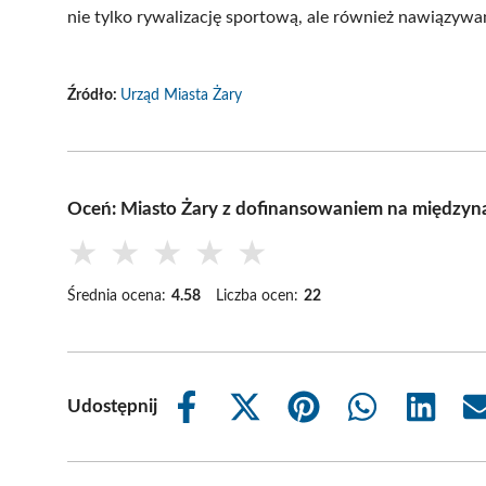
nie tylko rywalizację sportową, ale również nawiązywa
Źródło:
Urząd Miasta Żary
Oceń: Miasto Żary z dofinansowaniem na międzyn
★
★
★
★
★
Średnia ocena:
4.58
Liczba ocen:
22
Udostępnij
Share
Share
Share
Share
Share
on
on
on
on
on
Facebook
X
Pinterest
WhatsApp
LinkedIn
(Twitter)