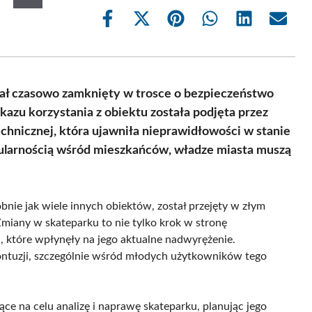
Share
Share
Share
Share
Share
Share
on
on
on
on
on
on
Facebook
X
Pinterest
WhatsApp
LinkedIn
Email
(Twitter)
tał czasowo zamknięty w trosce o bezpieczeństwo
zu korzystania z obiektu została podjęta przez
echnicznej, która ujawniła nieprawidłowości w stanie
pularnością wśród mieszkańców, władze miasta muszą
bnie jak wiele innych obiektów, został przejęty w złym
miany w skateparku to nie tylko krok w stronę
, które wpłynęły na jego aktualne nadwyrężenie.
ntuzji, szczególnie wśród młodych użytkowników tego
ce na celu analizę i naprawę skateparku, planując jego