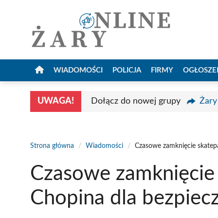
Przejdź
do
treści
WIADOMOŚCI
POLICJA
FIRMY
OGŁOSZE
UWAGA!
Dołącz do nowej grupy
Żary
Strona główna
/
Wiadomości
/
Czasowe zamknięcie skatep
Czasowe zamknięcie 
Chopina dla bezpie