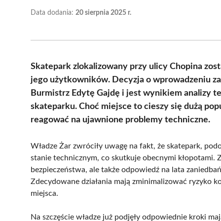
Data dodania:
20 sierpnia 2025 r.
Skatepark zlokalizowany przy ulicy Chopina zos
jego użytkowników. Decyzja o wprowadzeniu zaka
Burmistrz Edytę Gajdę i jest wynikiem analizy t
skateparku. Choć miejsce to cieszy się dużą po
reagować na ujawnione problemy techniczne.
Władze Żar zwróciły uwagę na fakt, że skatepark, podo
stanie technicznym, co skutkuje obecnymi kłopotami. Z
bezpieczeństwa, ale także odpowiedź na lata zaniedbań
Zdecydowane działania mają zminimalizować ryzyko ko
miejsca.
Na szczęście władze już podjęły odpowiednie kroki mają