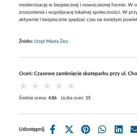
modernizację w bezpiecznej i nowoczesnej formie. W ob
zrozumienie i współpracę lokalnej społeczności. W prz
aktywnie i bezpiecznie spędzać czas na świeżym powiet
Źródło:
Urząd Miasta Żary
Oceń: Czasowe zamknięcie skateparku przy ul. Ch
★
★
★
★
★
Średnia ocena:
4.86
Liczba ocen:
15
Udostępnij
Share
Share
Share
Share
Share
on
on
on
on
on