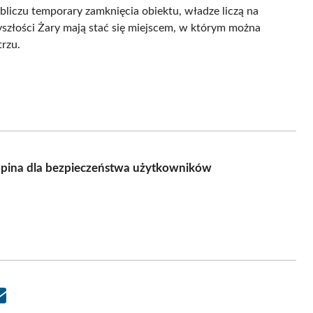
liczu temporary zamknięcia obiektu, władze liczą na
yszłości Żary mają stać się miejscem, w którym można
rzu.
opina dla bezpieczeństwa użytkowników
Share
on