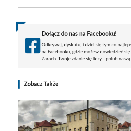
Facebook
X
Pinterest
WhatsApp
LinkedIn
(Twitter)
Dołącz do nas na Facebooku!
Odkrywaj, dyskutuj i dziel się tym co najlep
na Facebooku, gdzie możesz dowiedzieć się
Żarach. Twoje zdanie się liczy - polub naszą
Zobacz Także