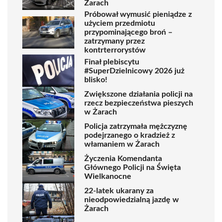
Żarach
Próbował wymusić pieniądze z
użyciem przedmiotu
przypominającego broń –
zatrzymany przez
kontrterrorystów
Finał plebiscytu
#SuperDzielnicowy 2026 już
blisko!
Zwiększone działania policji na
rzecz bezpieczeństwa pieszych
w Żarach
Policja zatrzymała mężczyznę
podejrzanego o kradzież z
włamaniem w Żarach
Życzenia Komendanta
Głównego Policji na Święta
Wielkanocne
22-latek ukarany za
nieodpowiedzialną jazdę w
Żarach