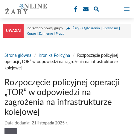
Przejdź
M
do
treści
Dołącz do nowej grupy
Żary - Ogłoszenia | Sprzedam |
UWAGA!
Kupię | Zamienię | Praca
Strona główna
/
Kronika Policyjna
/
Rozpoczęcie policyjnej
operacji „TOR” w odpowiedzi na zagrożenia na infrastrukturze
kolejowej
Rozpoczęcie policyjnej operacji
„TOR” w odpowiedzi na
zagrożenia na infrastrukturze
kolejowej
Data dodania:
21 listopada 2025 r.