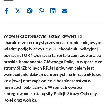
Share
Share
Share
Share
Share
Share
on
on
on
on
on
on
Facebook
X
Pinterest
WhatsApp
LinkedIn
Email
(Twitter)
W związku z rosnącymi aktami dywersji o
charakterze terrorystycznym na terenie kolejowym,
władze podjęły decyzję o uruchomieniu policyjnej
operacji „TOR”. Operacja ta została zainicjowana po
prośbie Komendanta Głównego Policji o wsparcie ze
strony Sił Zbrojnych RP. Jej głównym celem jest
wzmocnienie działań ochronnych na infrastrukturze
kolejowej oraz zapewnienie bezpieczeństwa w
miejscach publicznych. W ramach operacji
zintegrowane zostaną siły Policji, Straży Ochrony
Kolei oraz wojska.