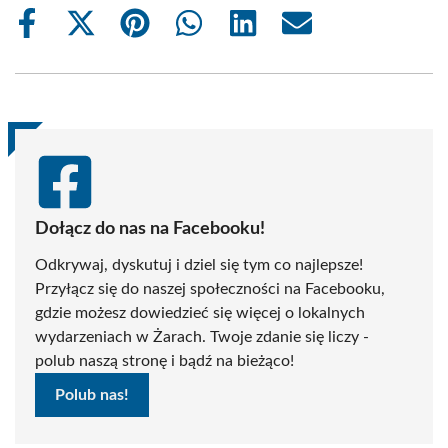
Share
Share
Share
Share
Share
Share
on
on
on
on
on
on
Facebook
X
Pinterest
WhatsApp
LinkedIn
Email
(Twitter)
Dołącz do nas na Facebooku!
Odkrywaj, dyskutuj i dziel się tym co najlepsze!
Przyłącz się do naszej społeczności na Facebooku,
gdzie możesz dowiedzieć się więcej o lokalnych
wydarzeniach w Żarach. Twoje zdanie się liczy -
polub naszą stronę i bądź na bieżąco!
Polub nas!