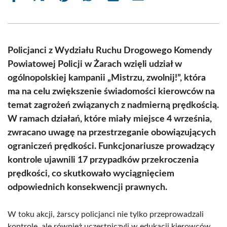
on
on
on
on
on
on
Facebook
X
Pinterest
WhatsApp
LinkedIn
Email
(Twitter)
Policjanci z Wydziału Ruchu Drogowego Komendy
Powiatowej Policji w Żarach wzięli udział w
ogólnopolskiej kampanii „Mistrzu, zwolnij!”, która
ma na celu zwiększenie świadomości kierowców na
temat zagrożeń związanych z nadmierną prędkością.
W ramach działań, które miały miejsce 4 września,
zwracano uwagę na przestrzeganie obowiązujących
ograniczeń prędkości. Funkcjonariusze prowadzący
kontrole ujawnili 17 przypadków przekroczenia
prędkości, co skutkowało wyciągnięciem
odpowiednich konsekwencji prawnych.
W toku akcji, żarscy policjanci nie tylko przeprowadzali
kontrole, ale również uczestniczyli w edukacji kierowców.