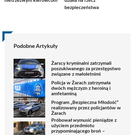
nietrzeźwym kierowcom
działa na rzecz
bezpieczeństwa
Podobne Artykuły
Żarscy kryminalni zatrzymali
poszukiwanego za przestępstwo
związane z małoletnimi
Policja w Żarach zatrzymała
dwóch mężczyzn z heroiną i
amfetaminą
Program „Bezpieczna Młodość”
realizowany przez policjantów w
Żarach
Próbował wymusić pieniądze z
użyciem przedmiotu
przypominającego broń –