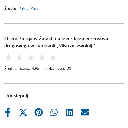
Źródło:
Policja Żary
Oceń: Policja w Żarach na rzecz bezpieczeństwa
drogowego w kampanii „Mistrzu, zwolnij!”
★
★
★
★
★
Średnia ocena:
4.95
Liczba ocen:
21
Udostępnij
Share
Share
Share
Share
Share
Share
on
on
on
on
on
on
Facebook
X
Pinterest
WhatsApp
LinkedIn
Email
(Twitter)