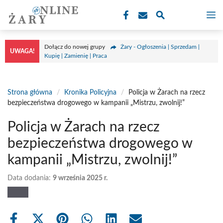
Przejdź
M
do
treści
Dołącz do nowej grupy
Żary - Ogłoszenia | Sprzedam |
UWAGA!
Kupię | Zamienię | Praca
Strona główna
/
Kronika Policyjna
/
Policja w Żarach na rzecz
bezpieczeństwa drogowego w kampanii „Mistrzu, zwolnij!”
Policja w Żarach na rzecz
bezpieczeństwa drogowego w
kampanii „Mistrzu, zwolnij!”
Data dodania:
9 września 2025 r.
Share
Share
Share
Share
Share
Share