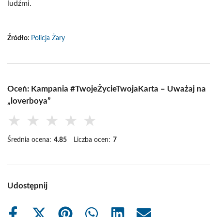
ludźmi.
Źródło:
Policja Żary
Oceń: Kampania #TwojeŻycieTwojaKarta – Uważaj na
„loverboya”
★
★
★
★
★
Średnia ocena:
4.85
Liczba ocen:
7
Udostępnij
Share
Share
Share
Share
Share
Share