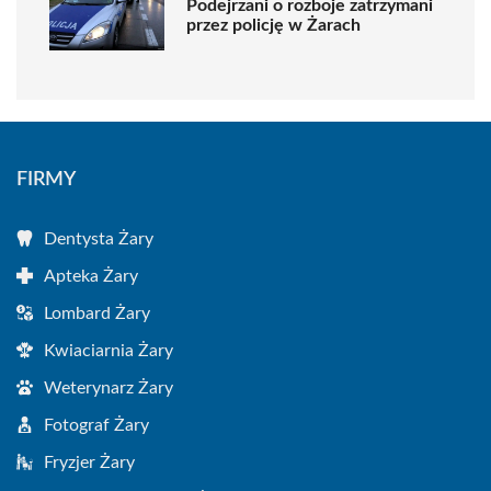
Podejrzani o rozboje zatrzymani
przez policję w Żarach
FIRMY
Dentysta Żary
Apteka Żary
Lombard Żary
Kwiaciarnia Żary
Weterynarz Żary
Fotograf Żary
Fryzjer Żary