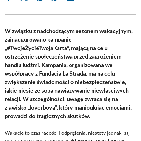
on
on
on
on
on
on
Facebook
X
Pinterest
WhatsApp
LinkedIn
Email
(Twitter)
W związku z nadchodzącym sezonem wakacyjnym,
zainaugurowano kampanię
„#TwojeŻycieTwojaKarta”, mającą na celu
ostrzeżenie społeczeństwa przed zagrożeniem
handlu ludźmi. Kampania, organizowana we
współpracy z Fundacją La Strada, ma na celu
zwiększenie świadomości o niebezpieczeństwie,
jakie niesie ze sobą nawiązywanie niewłaściwych
relacji. W szczególności, uwagę zwraca się na
zjawisko „loverboya”, który manipulując emocjami,
prowadzi do tragicznych skutków.
Wakacje to czas radości i odprężenia, niestety jednak, są
również okresem wzmożonej aktywności przestępców,