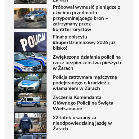
Próbował wymusić pieniądze z
użyciem przedmiotu
przypominającego broń –
zatrzymany przez
kontrterrorystów
Finał plebiscytu
#SuperDzielnicowy 2026 już
blisko!
Zwiększone działania policji na
rzecz bezpieczeństwa pieszych
w Żarach
Policja zatrzymała mężczyznę
podejrzanego o kradzież z
włamaniem w Żarach
Życzenia Komendanta
Głównego Policji na Święta
Wielkanocne
22-latek ukarany za
nieodpowiedzialną jazdę w
Żarach