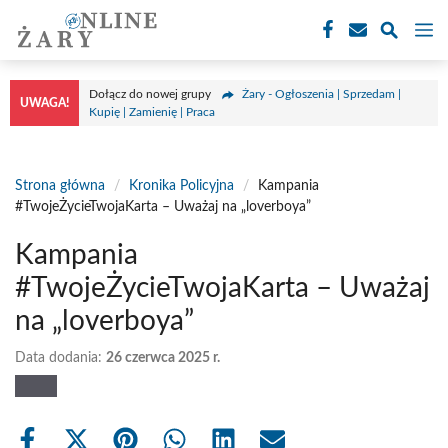
Przejdź
M
do
treści
Dołącz do nowej grupy
Żary - Ogłoszenia | Sprzedam |
UWAGA!
Kupię | Zamienię | Praca
Strona główna
/
Kronika Policyjna
/
Kampania
#TwojeŻycieTwojaKarta – Uważaj na „loverboya”
Kampania
#TwojeŻycieTwojaKarta – Uważaj
na „loverboya”
Data dodania:
26 czerwca 2025 r.
Share
Share
Share
Share
Share
Share