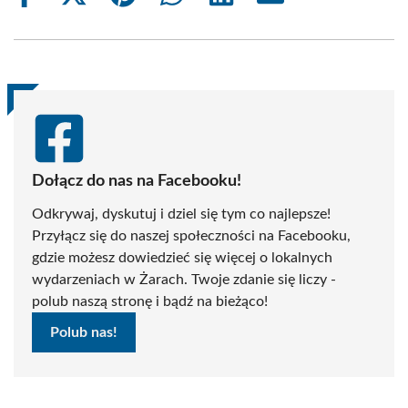
on
on
on
on
on
on
Facebook
X
Pinterest
WhatsApp
LinkedIn
Email
(Twitter)
Dołącz do nas na Facebooku!
Odkrywaj, dyskutuj i dziel się tym co najlepsze!
Przyłącz się do naszej społeczności na Facebooku,
gdzie możesz dowiedzieć się więcej o lokalnych
wydarzeniach w Żarach. Twoje zdanie się liczy -
polub naszą stronę i bądź na bieżąco!
Polub nas!