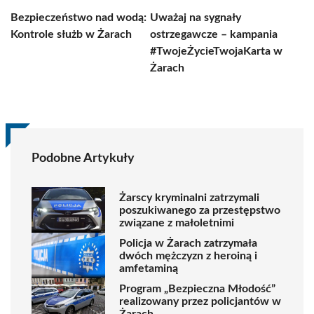
Bezpieczeństwo nad wodą:
Uważaj na sygnały
Kontrole służb w Żarach
ostrzegawcze – kampania
#TwojeŻycieTwojaKarta w
Żarach
Podobne Artykuły
Żarscy kryminalni zatrzymali
poszukiwanego za przestępstwo
związane z małoletnimi
Policja w Żarach zatrzymała
dwóch mężczyzn z heroiną i
amfetaminą
Program „Bezpieczna Młodość”
realizowany przez policjantów w
Żarach