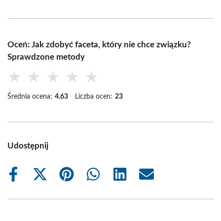
Oceń: Jak zdobyć faceta, który nie chce związku?
Sprawdzone metody
★
★
★
★
★
Średnia ocena:
4.63
Liczba ocen:
23
Udostępnij
Share
Share
Share
Share
Share
Share
on
on
on
on
on
on
Facebook
X
Pinterest
WhatsApp
LinkedIn
Email
(Twitter)