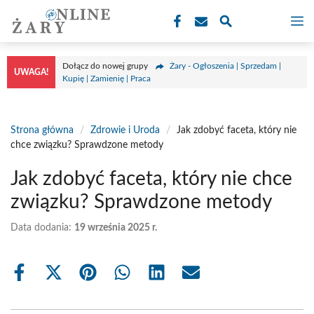
Przejdź
M
do
treści
Dołącz do nowej grupy
Żary - Ogłoszenia | Sprzedam |
UWAGA!
Kupię | Zamienię | Praca
Strona główna
/
Zdrowie i Uroda
/
Jak zdobyć faceta, który nie
chce związku? Sprawdzone metody
Jak zdobyć faceta, który nie chce
związku? Sprawdzone metody
Data dodania:
19 września 2025 r.
Share
Share
Share
Share
Share
Share
on
on
on
on
on
on
Facebook
X
Pinterest
WhatsApp
LinkedIn
Email
(Twitter)