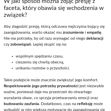
W jaki sposób można zdjąć presję z
faceta, który obawia się wchodzenia w
związek?
Aby złagodzić presję, którą odczuwa mężczyzna bojący się
zaangażowania, warto okazać mu
zrozumienie
i
empatię
.
Nie ma potrzeby, by od razu wymagać od niego
deklaracji
czy
zobowiązań
. Lepiej skupić się na:
wspólnym spędzaniu czasu,
cieszeniu się chwilą obecną,
unikaniu rozmów o przyszłości.
Takie podejście może znacznie zwiększyć jego komfort.
Respektowanie jego potrzeby prywatności
jest niezwykle
ważne, ponieważ daje mu przestrzeń do otwartego
wyrażania obaw, co sprzyja przetwarzaniu emocji oraz
budowaniu zaufania
. Dodatkowo, czas na
refleksję
może
wzbudzić w nim większą motywację do zaangażowania się