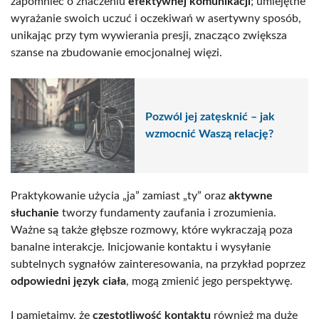
zapomnieć o znaczeniu
efektywnej komunikacji
; umiejętne
wyrażanie swoich uczuć i oczekiwań w asertywny sposób,
unikając przy tym wywierania presji, znacząco zwiększa
szanse na zbudowanie emocjonalnej więzi.
Pozwól jej zatęsknić – jak
wzmocnić Waszą relację?
Praktykowanie użycia „ja” zamiast „ty” oraz
aktywne
słuchanie
tworzy fundamenty zaufania i zrozumienia.
Ważne są także głębsze rozmowy, które wykraczają poza
banalne interakcje. Inicjowanie kontaktu i wysyłanie
subtelnych sygnałów zainteresowania, na przykład poprzez
odpowiedni język ciała
, mogą zmienić jego perspektywę.
I pamiętajmy, że
częstotliwość kontaktu
również ma duże