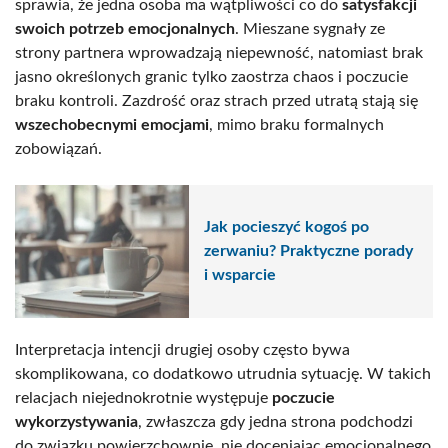
sprawia, że jedna osoba ma wątpliwości co do
satysfakcji
swoich potrzeb emocjonalnych
. Mieszane sygnały ze
strony partnera wprowadzają niepewność, natomiast brak
jasno określonych granic tylko zaostrza chaos i poczucie
braku kontroli. Zazdrość oraz strach przed utratą stają się
wszechobecnymi emocjami
, mimo braku formalnych
zobowiązań.
Jak pocieszyć kogoś po
zerwaniu? Praktyczne porady
i wsparcie
Interpretacja intencji drugiej osoby często bywa
skomplikowana, co dodatkowo utrudnia sytuację. W takich
relacjach niejednokrotnie występuje
poczucie
wykorzystywania
, zwłaszcza gdy jedna strona podchodzi
do związku powierzchownie, nie doceniając emocjonalnego