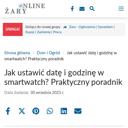
Przejdź
M
do
treści
Dołącz do nowej grupy
Żary - Ogłoszenia | Sprzedam |
UWAGA!
Kupię | Zamienię | Praca
Strona główna
/
Dom i Ogród
/
Jak ustawić datę i godzinę w
smartwatch? Praktyczny poradnik
Jak ustawić datę i godzinę w
smartwatch? Praktyczny poradnik
Data dodania:
30 września 2025 r.
Share
Share
Share
Share
Share
Share
on
on
on
on
on
on
Facebook
X
Pinterest
WhatsApp
LinkedIn
Email
(Twitter)