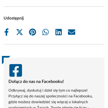
Udostępnij
Share
Share
Share
Share
Share
Share
on
on
on
on
on
on
Facebook
X
Pinterest
WhatsApp
LinkedIn
Email
(Twitter)
Dołącz do nas na Facebooku!
Odkrywaj, dyskutuj i dziel się tym co najlepsze!
Przyłącz się do naszej społeczności na Facebooku,
gdzie możesz dowiedzieć się więcej o lokalnych
wydarzeniach w Żarach. Twoje zdanie się liczy -