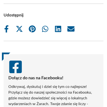
Udostępnij
Share
Share
Share
Share
Share
Share
on
on
on
on
on
on
Facebook
X
Pinterest
WhatsApp
LinkedIn
Email
(Twitter)
Dołącz do nas na Facebooku!
Odkrywaj, dyskutuj i dziel się tym co najlepsze!
Przyłącz się do naszej społeczności na Facebooku,
gdzie możesz dowiedzieć się więcej o lokalnych
wydarzeniach w Żarach. Twoje zdanie się liczy -