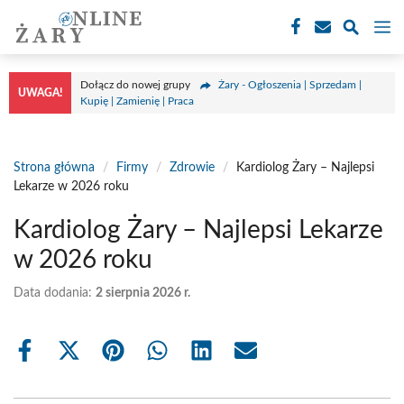
Przejdź
M
do
treści
Dołącz do nowej grupy
Żary - Ogłoszenia | Sprzedam |
UWAGA!
Kupię | Zamienię | Praca
Strona główna
/
Firmy
/
Zdrowie
/
Kardiolog Żary – Najlepsi
Lekarze w 2026 roku
Kardiolog Żary – Najlepsi Lekarze
w 2026 roku
Data dodania:
2 sierpnia 2026 r.
Share
Share
Share
Share
Share
Share
on
on
on
on
on
on
Facebook
X
Pinterest
WhatsApp
LinkedIn
Email
(Twitter)