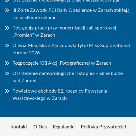
Ostrzeżenie meteorologiczne dla mieszkańców Żar
III Żółte Zawody FCI Rally Obedience w Żarach zbliżają
się wielkimi krokami
Postępują prace przy modernizacji sali sportowej
„Promień” w Żarach
Oliwia Mikulska z Żar zdobyła tytuł Miss Supranational
Europe 2026
Rozpoczęcie XXI Akcji Fotograficznej w Żarach
Ostrzeżenie meteorologiczne II stopnia – silne burze
nad Żarami
Powiatowe obchody 82. rocznicy Powstania
Warszawskiego w Żarach
Kontakt
O Nas
Regulamin
Polityka Prywatności