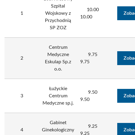
Szpital
10.00
1
Wojskowy z
Zoba
10.00
Przychodnią
SP ZOZ
Centrum
Medyczne
9.75
2
Zoba
Eskulap Sp.z
9.75
o.o.
Łużyckie
9.50
3
Centrum
Zoba
9.50
Medyczne sp.j.
Gabinet
9.25
4
Ginekologiczny
Zoba
9.25